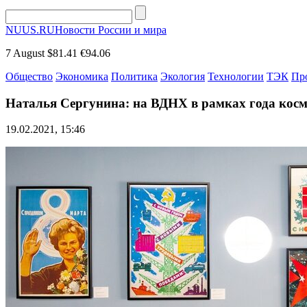
NUUS.RU
Новости России и мира
7 August
$81.41
€94.06
Общество
Экономика
Политика
Экология
Технологии
ТЭК
Пр
Наталья Сергунина: на ВДНХ в рамках года косм
19.02.2021, 15:46