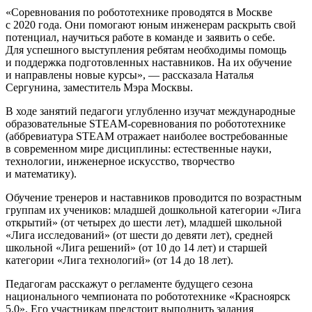
«Соревнования по робототехнике проводятся в Москве
с 2020 года. Они помогают юным инженерам раскрыть свой
потенциал, научиться работе в команде и заявить о себе.
Для успешного выступления ребятам необходимы помощь
и поддержка подготовленных наставников. На их обучение
и направлены новые курсы», — рассказала Наталья
Сергунина, заместитель Мэра Москвы.
В ходе занятий педагоги углубленно изучат международные
образовательные STEAM-соревнования по робототехнике
(аббревиатура STEAM отражает наиболее востребованные
в современном мире дисциплины: естественные науки,
технологии, инженерное искусство, творчество
и математику).
Обучение тренеров и наставников проводится по возрастным
группам их учеников: младшей дошкольной категории «Лига
открытий» (от четырех до шести лет), младшей школьной
«Лига исследований» (от шести до девяти лет), средней
школьной «Лига решений» (от 10 до 14 лет) и старшей
категории «Лига технологий» (от 14 до 18 лет).
Педагогам расскажут о регламенте будущего сезона
национального чемпионата по робототехнике «Красноярск
5.0». Его участникам предстоит выполнить задания