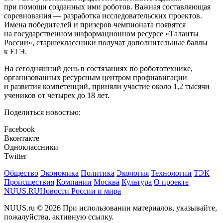
при помощи созданных ими роботов. Важная составляющая
соревнования — разработка исследовательских проектов.
Имена победителей и призеров чемпионата появятся
на государственном информационном ресурсе «Таланты
России», старшеклассники получат дополнительные баллы
к ЕГЭ.
На сегодняшний день в состязаниях по робототехнике,
организованных ресурсным центром профнавигации
и развития компетенций, приняли участие около 1,2 тысячи
учеников от четырех до 18 лет.
Поделиться новостью:
Facebook
Вконтакте
Одноклассники
Twitter
Общество
Экономика
Политика
Экология
Технологии
ТЭК
Происшествия
Компании
Москва
Культура
О проекте
NUUS.RU
Новости России и мира
NUUS.ru © 2026 При использовании материалов, указывайте,
пожалуйства, активную ссылку.