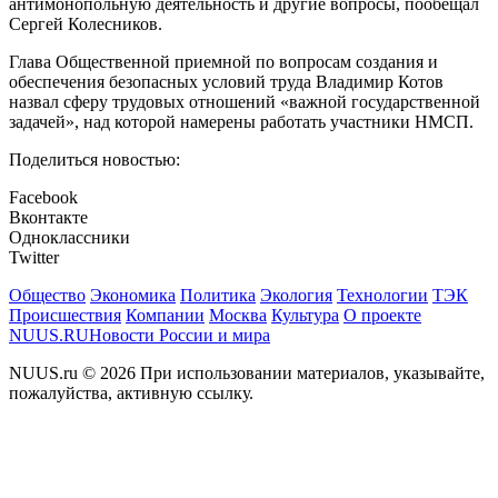
антимонопольную деятельность и другие вопросы, пообещал
Сергей Колесников.
Глава Общественной приемной по вопросам создания и
обеспечения безопасных условий труда Владимир Котов
назвал сферу трудовых отношений «важной государственной
задачей», над которой намерены работать участники НМСП.
Поделиться новостью:
Facebook
Вконтакте
Одноклассники
Twitter
Общество
Экономика
Политика
Экология
Технологии
ТЭК
Происшествия
Компании
Москва
Культура
О проекте
NUUS.RU
Новости России и мира
NUUS.ru © 2026 При использовании материалов, указывайте,
пожалуйства, активную ссылку.