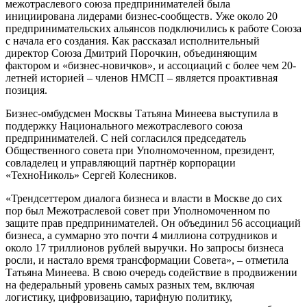
межотраслевого союза предпринимателей была
инициирована лидерами бизнес-сообществ. Уже около 20
предпринимательских альянсов подключились к работе Союза
с начала его создания. Как рассказал исполнительный
директор Союза Дмитрий Порочкин, объединяющим
фактором и «бизнес-новичков», и ассоциаций с более чем 20-
летней историей – членов НМСП – является проактивная
позиция.
Бизнес-омбудсмен Москвы Татьяна Минеева выступила в
поддержку Национального межотраслевого союза
предпринимателей. С ней согласился председатель
Общественного совета при Уполномоченном, президент,
совладелец и управляющий партнёр корпорации
«ТехноНиколь» Сергей Колесников.
«Трендсеттером диалога бизнеса и власти в Москве до сих
пор был Межотраслевой совет при Уполномоченном по
защите прав предпринимателей. Он объединил 56 ассоциаций
бизнеса, а суммарно это почти 4 миллиона сотрудников и
около 17 триллионов рублей выручки. Но запросы бизнеса
росли, и настало время трансформации Совета», – отметила
Татьяна Минеева. В свою очередь содействие в продвижении
на федеральный уровень самых разных тем, включая
логистику, цифровизацию, тарифную политику,