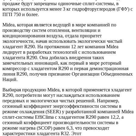
продаже будут запрещены одиночные сплит-системы, в
которых используется менее 3 кг гидрофторуглеродов (ГФУ) с
ПГП 750 и более.
Midea, которая является ведущей в мире компанией по
производству систем отопления, вентиляции и
кондиционирования воздуха, отдала приоритет
экологичности, начав использовать экологически чистый
хладагент R290. На протяжении 12 лет компания Midea
лидирует в разработках технологий с использованием
хладагента R290. Она добилась внедрения таких
замечательных инноваций, как первый в мире роторный
компрессор с хладагентом R290 и первая демонстрационная
линия R290, получив признание Организации Объединенных
Наций.
Выбирая продукцию Midea, в которой применяется хладагент
R290, потребители могут наслаждаться использованием
передовых и экологически чистых решений. Например,
сезонный коэффициент энергоэффективности системы в
режиме охлаждения (SEER) у разработанной компанией Midea
сплит-системы EffiClima с хладагентом R290 равен 12,2, а
сезонный коэффициент производительности системы в
режиме нагрева (SCOP) равен 6,3, что превосходит
характеристики хладагента R32. Этот