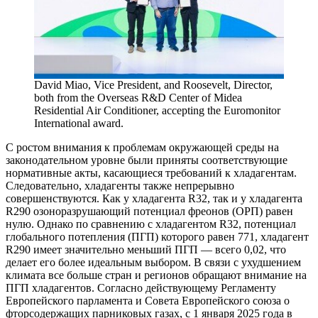
David Miao, Vice President, and Roosevelt, Director,
both from the Overseas R&D Center of Midea
Residential Air Conditioner, accepting the Euromonitor
International award.
С ростом внимания к проблемам окружающей среды на
законодательном уровне были приняты соответствующие
нормативные акты, касающиеся требований к хладагентам.
Следовательно, хладагенты также непрерывно
совершенствуются. Как у хладагента R32, так и у хладагента
R290 озоноразрушающий потенциал фреонов (ОРП) равен
нулю. Однако по сравнению с хладагентом R32, потенциал
глобального потепления (ПГП) которого равен 771, хладагент
R290 имеет значительно меньший ПГП — всего 0,02, что
делает его более идеальным выбором. В связи с ухудшением
климата все больше стран и регионов обращают внимание на
ПГП хладагентов. Согласно действующему Регламенту
Европейского парламента и Совета Европейского союза о
фторсодержащих парниковых газах, с 1 января 2025 года в