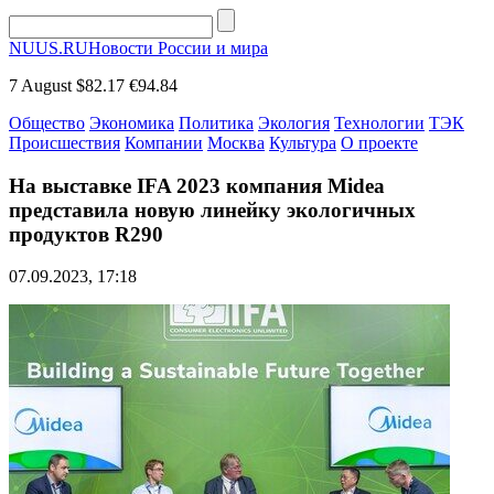
NUUS.RU
Новости России и мира
7 August
$82.17
€94.84
Общество
Экономика
Политика
Экология
Технологии
ТЭК
Происшествия
Компании
Москва
Культура
О проекте
На выставке IFA 2023 компания Midea
представила новую линейку экологичных
продуктов R290
07.09.2023, 17:18