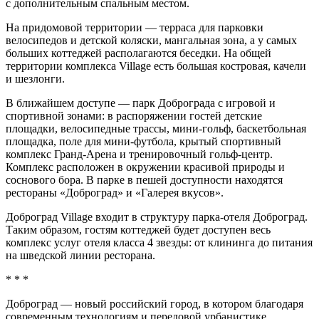
с дополнительным спальным местом.
На придомовой территории — терраса для парковки
велосипедов и детской коляски, мангальная зона, а у самых
больших коттеджей располагаются беседки. На общей
территории комплекса Village есть большая костровая, качели
и шезлонги.
В ближайшем доступе — парк Доброграда с игровой и
спортивной зонами: в распоряжении гостей детские
площадки, велосипедные трассы, мини-гольф, баскетбольная
площадка, поле для мини-футбола, крытый спортивный
комплекс Гранд-Арена и тренировочный гольф-центр.
Комплекс расположен в окружении красивой природы и
соснового бора. В парке в пешей доступности находятся
рестораны «Доброград» и «Галерея вкусов».
Доброград Village входит в структуру парка-отеля Доброград.
Таким образом, гостям коттеджей будет доступен весь
комплекс услуг отеля класса 4 звезды: от клининга до питания
на шведской линии ресторана.
* * *
Доброград — новый российский город, в котором благодаря
современным технологиям и передовой урбанистике