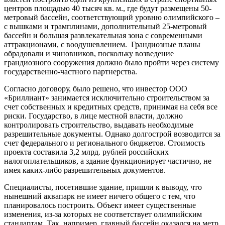
центров площадью 40 тысяч кв. м., где будут размещены 50-
метровый бассейн, соответствующий уровню олимпийского –
с вышками и трамплинами, дополнительный 25-метровый
бассейн и большая развлекательная зона с современными
аттракционами, с воодушевлением. Грандиозные планы
обрадовали и чиновников, поскольку возведение
грандиозного сооружения должно было пройти через систему
государственно-частного партнерства.
Согласно договору, было решено, что инвестор ООО
«Бриллиант» занимается исключительно строительством за
счет собственных и кредитных средств, принимая на себя все
риски. Государство, в лице местной власти, должно
контролировать строительство, выдавать необходимые
разрешительные документы. Однако долгострой возводится за
счет федерального и регионального бюджетов. Стоимость
проекта составила 3,2 млрд. рублей российских
налогоплательщиков, а здание функционирует частично, не
имея каких-либо разрешительных документов.
Специалисты, посетившие здание, пришли к выводу, что
нынешний аквапарк не имеет ничего общего с тем, что
планировалось построить. Объект имеет существенные
изменения, из-за которых не соответствует олимпийским
стандартам. Так, например, главный бассейн оказался на метр