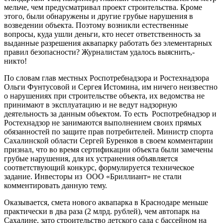
мельче, чем предусматривал проект строительства. Кроме
этого, были обнаружены и другие грубые нарушения в
возведении объекта. Поэтому возникли естественные
вопросы, куда ушли деньги, кто несет ответственность за
выданные разрешения аквапарку работать без элементарных
правил безопасности? Журналистам удалось выяснить,-
никто!
По словам глав местных Роспотребнадзора и Ростехнадзора
Ольги Фунтусовой и Сергея Истомина, им ничего неизвестно
о нарушениях при строительстве объекта, их ведомства не
принимают в эксплуатацию и не ведут надзорную
деятельность за данным объектом. То есть Роспотребнадзор и
Ростехнадзор не занимаются выполнением своих прямых
обязанностей по защите прав потребителей. Министр спорта
Сахалинской области Сергей Буренков в своем комментарии
признал, что во время сертификации объекта были замечены
грубые нарушения, для их устранения объявляется
соответствующий конкурс, формулируется техническое
задание. Инвесторы из ООО «Бриллиант» не стали
комментировать данную тему.
Оказывается, смета нового аквапарка в Краснодаре меньше
практически в два раза (2 млрд. рублей), чем автопарк на
Сахалине, зато строительство детского сада с бассейном на