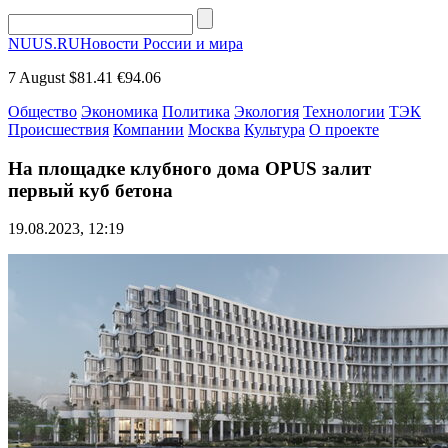
NUUS.RU
Новости России и мира
7 August
$81.41
€94.06
Общество
Экономика
Политика
Экология
Технологии
ТЭК
Происшествия
Компании
Москва
Культура
О проекте
На площадке клубного дома OPUS залит
первый куб бетона
19.08.2023, 12:19