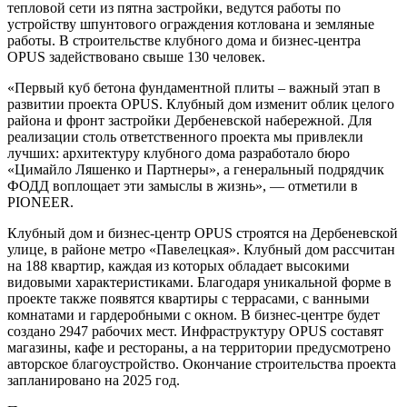
тепловой сети из пятна застройки, ведутся работы по
устройству шпунтового ограждения котлована и земляные
работы. В строительстве клубного дома и бизнес-центра
OPUS задействовано свыше 130 человек.
«Первый куб бетона фундаментной плиты – важный этап в
развитии проекта OPUS. Клубный дом изменит облик целого
района и фронт застройки Дербеневской набережной. Для
реализации столь ответственного проекта мы привлекли
лучших: архитектуру клубного дома разработало бюро
«Цимайло Ляшенко и Партнеры», а генеральный подрядчик
ФОДД воплощает эти замыслы в жизнь», — отметили в
PIONEER.
Клубный дом и бизнес-центр OPUS строятся на Дербеневской
улице, в районе метро «Павелецкая». Клубный дом рассчитан
на 188 квартир, каждая из которых обладает высокими
видовыми характеристиками. Благодаря уникальной форме в
проекте также появятся квартиры с террасами, с ванными
комнатами и гардеробными с окном. В бизнес-центре будет
создано 2947 рабочих мест. Инфраструктуру OPUS составят
магазины, кафе и рестораны, а на территории предусмотрено
авторское благоустройство. Окончание строительства проекта
запланировано на 2025 год.