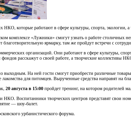
х НКО, которые работают в сфере культуры, спорта, экологии, 
ком комплексе «Лужники» смогут узнать о работе столичных н
 благотворительную ярмарку, там же пройдут встречи с сотруд
оммерческих организаций. Они работают в сфере культуры, спор
фондов расскажут о своей работе, а творческие коллективы НК
:00 по выходным. На ней гости смогут приобрести различные тов
 лакомства для питомцев. Вырученные средства направят на бла
ак,
20 августа в 15:00
пройдет тренинг, на котором родителей м
ли НКО. Воспитанники творческих центров представят свои ном
ятие — шоу-балет.
сковского урбанистического форума.