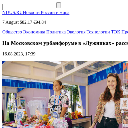
NUUS.RU
Новости России и мира
7 August
$82.17
€94.84
Общество
Экономика
Политика
Экология
Технологии
ТЭК
Пр
На Московском урбанфоруме в «Лужниках» расс
16.08.2023, 17:39