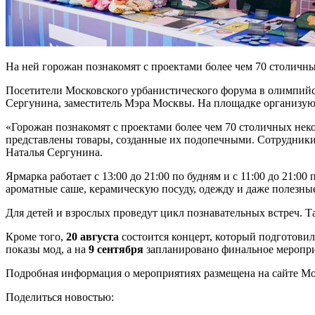
На ней горожан познакомят с проектами более чем 70 столичны
Посетители Московского урбанистического форума в олимпийс
Сергунина, заместитель Мэра Москвы. На площадке организуют
«Горожан познакомят с проектами более чем 70 столичных нек
представлены товары, созданные их подопечными. Сотрудники 
Наталья Сергунина.
Ярмарка работает с 13:00 до 21:00 по будням и с 11:00 до 21
ароматные саше, керамическую посуду, одежду и даже полезные
Для детей и взрослых проведут цикл познавательных встреч. Т
Кроме того,
20 августа
состоится концерт, который подготови
показы мод, а на
9 сентября
запланировано финальное меропри
Подробная информация о мероприятиях размещена на сайте Мо
Поделиться новостью: