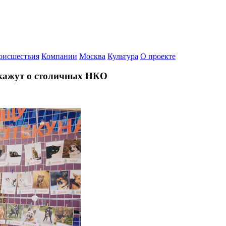
оисшествия
Компании
Москва
Культура
О проекте
кажут о столичных НКО