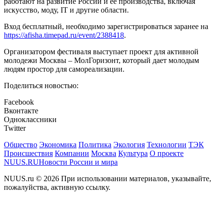
работают на развитие России и ее производства, включая
искусство, моду, IT и другие области.
Вход бесплатный, необходимо зарегистрироваться заранее на
https://afisha.timepad.ru/event/2388418
.
Организатором фестиваля выступает проект для активной
молодежи Москвы – МолГоризонт, который дает молодым
людям простор для самореализации.
Поделиться новостью:
Facebook
Вконтакте
Одноклассники
Twitter
Общество
Экономика
Политика
Экология
Технологии
ТЭК
Происшествия
Компании
Москва
Культура
О проекте
NUUS.RU
Новости России и мира
NUUS.ru © 2026 При использовании материалов, указывайте,
пожалуйства, активную ссылку.