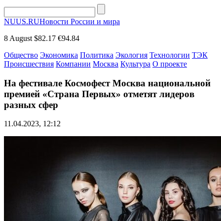
NUUS.RU
Новости России и мира
8 August
$82.17
€94.84
Общество
Экономика
Политика
Экология
Технологии
ТЭК
Происшествия
Компании
Москва
Культура
О проекте
На фестивале Космофест Москва национальной
премией «Страна Первых» отметят лидеров
разных сфер
11.04.2023, 12:12