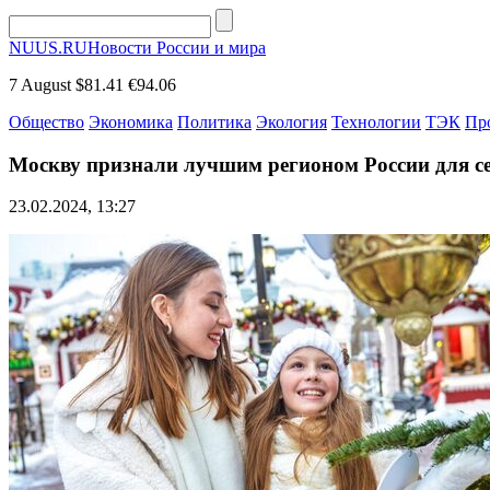
NUUS.RU
Новости России и мира
7 August
$81.41
€94.06
Общество
Экономика
Политика
Экология
Технологии
ТЭК
Пр
Москву признали лучшим регионом России для с
23.02.2024, 13:27