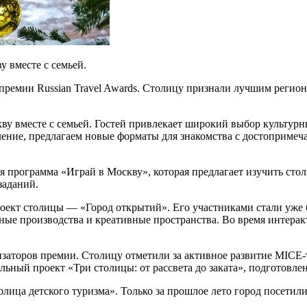
 вместе с семьей.
премии Russian Travel Awards. Столицу признали лучшим регион
у вместе с семьей. Гостей привлекает широкий выбор культур
ение, предлагаем новые форматы для знакомства с достопримеч
я программа «Играй в Москву», которая предлагает изучить сто
заданий.
кт столицы — «Город открытий». Его участниками стали уже бо
нные производства и креативные пространства. Во время интерак
изаторов премии. Столицу отметили за активное развитие MICE-
льный проект «Три столицы: от рассвета до заката», подготов
олица детского туризма». Только за прошлое лето город посетил