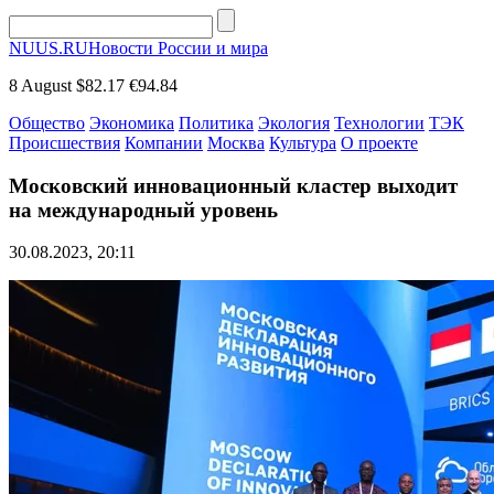
NUUS.RU
Новости России и мира
8 August
$82.17
€94.84
Общество
Экономика
Политика
Экология
Технологии
ТЭК
Происшествия
Компании
Москва
Культура
О проекте
Московский инновационный кластер выходит
на международный уровень
30.08.2023, 20:11