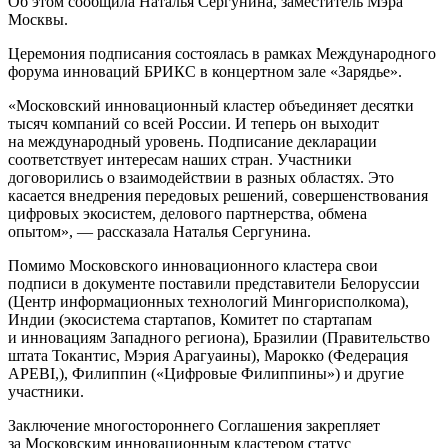
Об этом сообщила Наталья Сергунина, заместитель Мэра
Москвы.
Церемония подписания состоялась в рамках Международного
форума инноваций БРИКС в концертном зале «Зарядье».
«Московский инновационный кластер объединяет десятки
тысяч компаний со всей России. И теперь он выходит
на международный уровень. Подписание декларации
соответствует интересам наших стран. Участники
договорились о взаимодействии в разных областях. Это
касается внедрения передовых решений, совершенствования
цифровых экосистем, делового партнерства, обмена
опытом», — рассказала Наталья Сергунина.
Помимо Московского инновационного кластера свои
подписи в документе поставили представители Белоруссии
(Центр информационных технологий Мингорисполкома),
Индии (экосистема стартапов, Комитет по стартапам
и инновациям Западного региона), Бразилии (Правительство
штата Токантис, Мэрия Арагуаины), Марокко (Федерация
APEBI,), Филиппин («Цифровые Филиппины») и другие
участники.
Заключение многостороннего Соглашения закрепляет
за Московским инновационным кластером статус