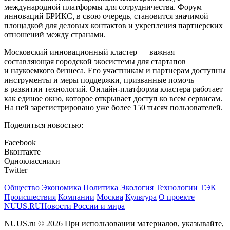
международной платформы для сотрудничества. Форум
инноваций БРИКС, в свою очередь, становится значимой
площадкой для деловых контактов и укрепления партнерских
отношений между странами.
Московский инновационный кластер — важная
составляющая городской экосистемы для стартапов
и наукоемкого бизнеса. Его участникам и партнерам доступны
инструменты и меры поддержки, призванные помочь
в развитии технологий. Онлайн-платформа кластера работает
как единое окно, которое открывает доступ ко всем сервисам.
На ней зарегистрировано уже более 150 тысяч пользователей.
Поделиться новостью:
Facebook
Вконтакте
Одноклассники
Twitter
Общество
Экономика
Политика
Экология
Технологии
ТЭК
Происшествия
Компании
Москва
Культура
О проекте
NUUS.RU
Новости России и мира
NUUS.ru © 2026 При использовании материалов, указывайте,