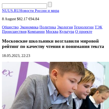
NUUS.RU
Новости России и мира
8 August
$82.17
€94.84
Общество
Экономика
Политика
Экология
Технологии
ТЭК
Происшествия
Компании
Москва
Культура
О проекте
Московские школьники возглавили мировой
рейтинг по качеству чтения и понимания текста
18.05.2023, 22:23