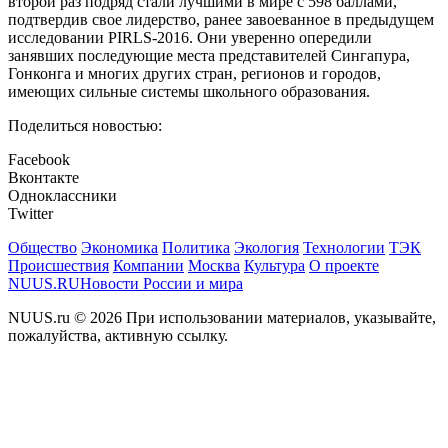
второй раз подряд стали лучшими в мире с 598 баллами,
подтвердив свое лидерство, ранее завоеванное в предыдущем
исследовании PIRLS-2016. Они уверенно опередили
занявших последующие места представителей Сингапура,
Гонконга и многих других стран, регионов и городов,
имеющих сильные системы школьного образования.
Поделиться новостью:
Facebook
Вконтакте
Одноклассники
Twitter
Общество
Экономика
Политика
Экология
Технологии
ТЭК
Происшествия
Компании
Москва
Культура
О проекте
NUUS.RU
Новости России и мира
NUUS.ru © 2026 При использовании материалов, указывайте,
пожалуйства, активную ссылку.