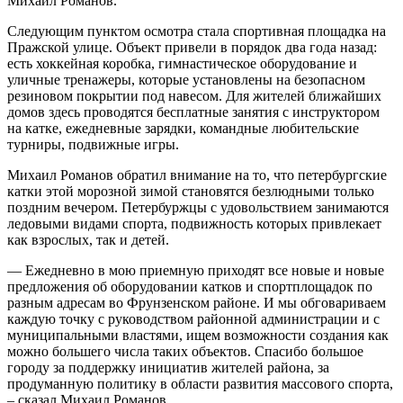
Михаил Романов.
Следующим пунктом осмотра стала спортивная площадка на
Пражской улице. Объект привели в порядок два года назад:
есть хоккейная коробка, гимнастическое оборудование и
уличные тренажеры, которые установлены на безопасном
резиновом покрытии под навесом. Для жителей ближайших
домов здесь проводятся бесплатные занятия с инструктором
на катке, ежедневные зарядки, командные любительские
турниры, подвижные игры.
Михаил Романов обратил внимание на то, что петербургские
катки этой морозной зимой становятся безлюдными только
поздним вечером. Петербуржцы с удовольствием занимаются
ледовыми видами спорта, подвижность которых привлекает
как взрослых, так и детей.
— Ежедневно в мою приемную приходят все новые и новые
предложения об оборудовании катков и спортплощадок по
разным адресам во Фрунзенском районе. И мы обговариваем
каждую точку с руководством районной администрации и с
муниципальными властями, ищем возможности создания как
можно большего числа таких объектов. Спасибо большое
городу за поддержку инициатив жителей района, за
продуманную политику в области развития массового спорта,
– сказал Михаил Романов.