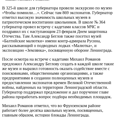
В 325-й школе для губернатора провели экскурсию по музею
«Чтобы помнили…». Сейчас там 869 экспонатов. Губернатор
отметил высокую значимость школьных музеев в
патриотическом воспитании школьников.
В школе № 364
губернатор провел встречу с кадетами классов МЧС и
поздравил их с наступающим 23 февраля Днем защитника
Отечества. Там Александр Беглов также посетил музей
«Балтийские малютки» имени контр-адмирала Русина,
рассказывающий о подводных лодках «Малютка», и
экспозицию «Землянка», посвященную обороне Ленинграда.
После осмотра на встрече с кадетами Михаил Романов
предложил Александру Беглову создать в каждой школе такие
же музеи и выразил готовность оказать содействие вместе с
поисковиками, общественными организациями, а также
предприятиями в создании полноценных музеев и
предоставлении экспонатов времен Великой Отечественной
войны, найденных на территории Ленинградской области.
Губернатор поддержал предложение и дал поручение главе
района проработать вопрос подбора необходимых площадок.
Михаил Романов отметил, что во Фрунзенском районе
работает более десятка школьных музеев, посвященных,
главным образом, истории блокады Ленинграда.