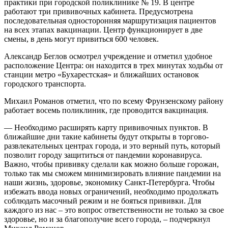
практики при городской поликлинике № 19. В центре
работают три прививочных кабинета. Предусмотрена
последовательная односторонняя маршрутизация пациентов
на всех этапах вакцинации. Центр функционирует в две
смены, в день могут привиться 600 человек.
Александр Беглов осмотрел учреждение и отметил удобное
расположение Центра: он находится в трех минутах ходьбы от
станции метро «Бухарестская» и ближайших остановок
городского транспорта.
Михаил Романов отметил, что по всему Фрунзенскому району
работает восемь поликлиник, где проводится вакцинация.
— Необходимо расширять карту прививочных пунктов. В
ближайшие дни такие кабинеты будут открыты в торгово-
развлекательных центрах города, и это верный путь, который
позволит городу защититься от пандемии коронавируса.
Важно, чтобы прививку сделали как можно больше горожан,
только так мы сможем минимизировать влияние пандемии на
наши жизнь, здоровье, экономику Санкт-Петербурга. Чтобы
избежать ввода новых ограничений, необходимо продолжать
соблюдать масочный режим и не бояться прививки. Для
каждого из нас – это вопрос ответственности не только за свое
здоровье, но и за благополучие всего города, – подчеркнул