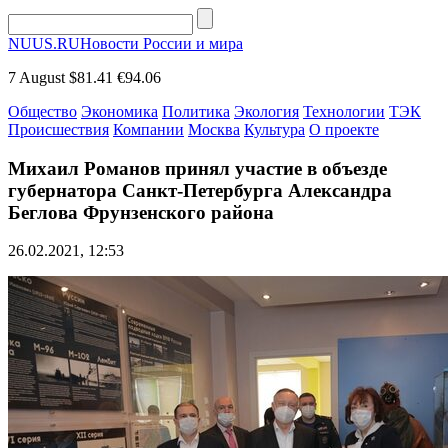
NUUS.RU
Новости России и мира
7 August
$81.41
€94.06
Общество
Экономика
Политика
Экология
Технологии
ТЭК
Происшествия
Компании
Москва
Культура
О проекте
Михаил Романов принял участие в объезде
губернатора Санкт-Петербурга Александра
Беглова Фрунзенского района
26.02.2021, 12:53