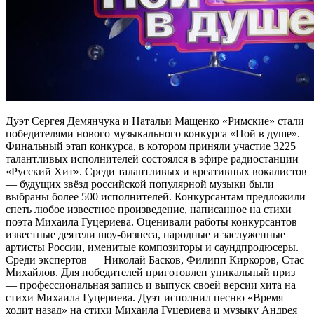
Дуэт Сергея Демянчука и Натальи Мащенко «Римские» стали
победителями нового музыкального конкурса «Пой в душе».
Финальный этап конкурса, в котором приняли участие 3225
талантливых исполнителей состоялся в эфире радиостанции
«Русский Хит». Среди талантливых и креативных вокалистов
— будущих звёзд российской популярной музыки были
выбраны более 500 исполнителей. Конкурсантам предложили
спеть любое известное произведение, написанное на стихи
поэта Михаила Гуцериева. Оценивали работы конкурсантов
известные деятели шоу-бизнеса, народные и заслуженные
артисты России, именитые композиторы и саундпродюсеры.
Среди экспертов — Николай Басков, Филипп Киркоров, Стас
Михайлов. Для победителей приготовлен уникальный приз
— профессиональная запись и выпуск своей версии хита на
стихи Михаила Гуцериева. Дуэт исполнил песню «Время
ходит назад» на стихи Михаила Гуцериева и музыку Андрея