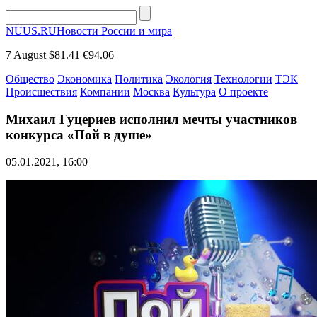
NUUS.RU
Новости России и мира
7 August
$81.41
€94.06
Общество
Экономика
Политика
Экология
Технологии
ТЭК
Происшествия
Компании
Москва
Культура
О проекте
Михаил Гуцериев исполнил мечты участников
конкурса «Пой в душе»
05.01.2021, 16:00