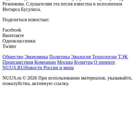
Резникова. Слушателям эта песня известна в исполнении
Интарса Бусулиса.
Поделиться новостью:
Facebook
Вконтакте
Одноклассники
Twitter
Общество
Экономика
Политика
Экология
Технологии
ТЭК
Происшествия
Компании
Москва
Культура
О проекте
NUUS.RU
Новости России и мира
NUUS.ru © 2026 При использовании материалов, указывайте,
пожалуйства, активную ссылку.