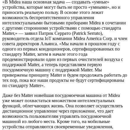
«В Midea наша основная задача — создавать «умные»
устройства, которые могут быть не просто «умными», но и
приносить реальную пользу. В основе этого лежит
возможность беспрепятственного управления
интеллектуальными бытовыми приборами Midea в сочетании
с другими сторонними устройствами с помощью стандарта
Matter,» — заявил Патрик Серрато (Patrick Serrato),
руководитель отдела IoT компании Midea America Corp. и член
совета директоров Альянса. «Мы начали в прошлом году с
одного из первых кондиционеров, сертифицированных по
стандарту Matter, затем в начале этого года
продемонстрировали один из первых очистителей воздуха с
поддержкой Matter, а теперь представляем первую
посудомоечную машину с поддержкой Matter. Мы
привержены принципу Matter и будем продолжать работать до
тех пор, пока все наши продукты не будут сертифицированы
по стандарту Matter».
Даже без Matter новейшая посудомоечная машина от Midea
уже может похвастаться множеством интеллектуальных
функций, облегчающих жизнь. Она позволяет осуществлять
дистанционное управление через приложение, что дает
возможность пользователям управлять посудомоечной
машиной из любого места. Кроме того, на мобильные
устройства отправляются своевременные уведомления,