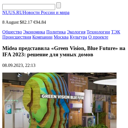
NUUS.RU
Новости России и мира
8 August
$82.17
€94.84
Общество
Экономика
Политика
Экология
Технологии
ТЭК
Происшествия
Компании
Москва
Культура
О проекте
Midea представила «Green Vision, Blue Future» на
IFA 2023: решение для умных домов
08.09.2023, 22:13