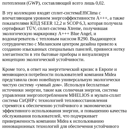
потепления (GWP), составляющий всего лишь 0,02.
В эту коллекцию входят сплит-системаEffiClima с
впечатляющим уровнем энергоэффективности A+++, а также
показателями КПД SEER 12,2 и SCOP 6,3, которая получила
сертификат TÜV, сплит-система Xtreme, получившая
экологическую маркировку A+++ Blue Angel, и
водонагреватель с тепловым насосом R290. Выдающееся
сотрудничество с Миланским центром дизайна привело к
созданию изысканных специальных панелей, привнеся нотку
элегантности в эти бытовые приборы и визуализируя
концепцию экологической устойчивости.
Кроме того, в ответ на энергетический кризис в Европе и
меняющиеся потребности пользователей компания Midea
представила свою новейшую универсальную экологически
чистую систему «умный дом». Используя бесплатные
источники энергии, такие как солнечная энергия, система
управления энергопотреблением MHELIOS и мульти-сплит
система CirQHP с технологией тепловосстановления
стремятся к обеспечению устойчивого и экономически
эффективного использования энергии, и повышению качества
обслуживания пользователей, что подчеркивает
приверженность компании Midea к использованию
инновационных технологий для обеспечения устойчивого