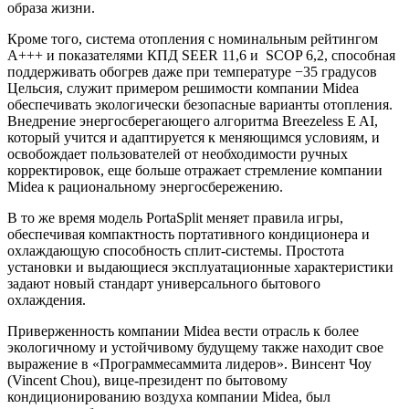
образа жизни.
Кроме того, система отопления с номинальным рейтингом
A+++ и показателями КПД SEER 11,6 и SCOP 6,2, способная
поддерживать обогрев даже при температуре −35 градусов
Цельсия, служит примером решимости компании Midea
обеспечивать экологически безопасные варианты отопления.
Внедрение энергосберегающего алгоритма Breezeless E AI,
который учится и адаптируется к меняющимся условиям, и
освобождает пользователей от необходимости ручных
корректировок, еще больше отражает стремление компании
Midea к рациональному энергосбережению.
В то же время модель PortaSplit меняет правила игры,
обеспечивая компактность портативного кондиционера и
охлаждающую способность сплит-системы. Простота
установки и выдающиеся эксплуатационные характеристики
задают новый стандарт универсального бытового
охлаждения.
Приверженность компании Midea вести отрасль к более
экологичному и устойчивому будущему также находит свое
выражение в «Программесаммита лидеров». Винсент Чоу
(Vincent Chou), вице-президент по бытовому
кондиционированию воздуха компании Midea, был