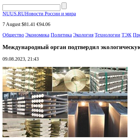
NUUS.RU
Новости России и мира
7 August
$81.41
€94.06
Общество
Экономика
Политика
Экология
Технологии
ТЭК
Пр
Международный орган подтвердил экологическую
09.08.2023, 21:43