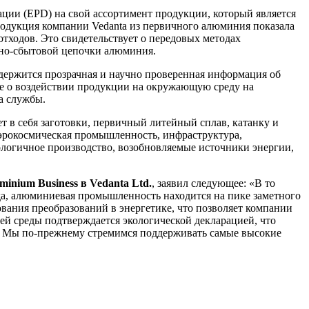
ции (EPD) на свой ассортимент продукции, который является
одукция компании Vedanta из первичного алюминия показала
отходов. Это свидетельствует о передовых методах
нно-сбытовой цепочки алюминия.
держится прозрачная и научно проверенная информация об
ые о воздействии продукции на окружающую среду на
а службы.
 в себя заготовки, первичный литейный сплав, катанку и
аэрокосмическая промышленность, инфраструктура,
ологичное производство, возобновляемые источники энергии,
inium Business в Vedanta Ltd.
, заявил следующее: «В то
да, алюминиевая промышленность находится на пике заметного
вания преобразований в энергетике, что позволяет компании
й среды подтверждается экологической декларацией, что
. Мы по-прежнему стремимся поддерживать самые высокие