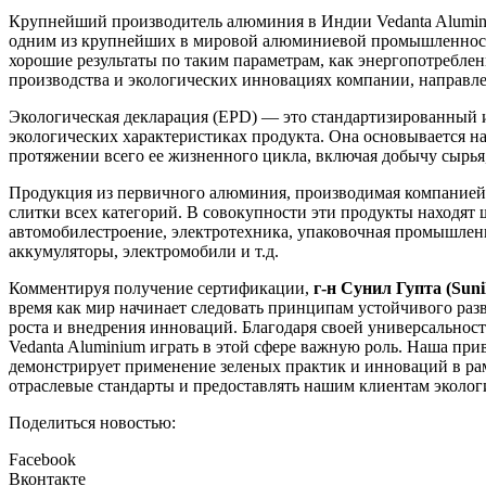
Крупнейший производитель алюминия в Индии Vedanta Alumini
одним из крупнейших в мировой алюминиевой промышленности
хорошие результаты по таким параметрам, как энергопотреблен
производства и экологических инновациях компании, направл
Экологическая декларация (EPD) — это стандартизированный 
экологических характеристиках продукта. Она основывается 
протяжении всего ее жизненного цикла, включая добычу сырья
Продукция из первичного алюминия, производимая компанией V
слитки всех категорий. В совокупности эти продукты находят
автомобилестроение, электротехника, упаковочная промышленн
аккумуляторы, электромобили и т.д.
Комментируя получение сертификации,
г-н Сунил Гупта (Suni
время как мир начинает следовать принципам устойчивого раз
роста и внедрения инноваций. Благодаря своей универсальнос
Vedanta Aluminium играть в этой сфере важную роль. Наша пр
демонстрирует применение зеленых практик и инноваций в р
отраслевые стандарты и предоставлять нашим клиентам эколо
Поделиться новостью:
Facebook
Вконтакте