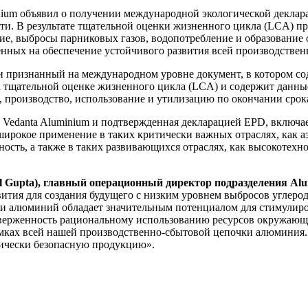
um объявил о получении международной экологической деклара
. В результате тщательной оценки жизненного цикла (LCA) пр
ие, выбросы парниковых газов, водопотребление и образование 
енных на обеспечение устойчивого развития всей производстве
и признанный на международном уровне документ, в котором со
на тщательной оценке жизненного цикла (LCA) и содержит данн
, производство, использование и утилизацию по окончании срок
edanta Aluminium и подтвержденная декларацией EPD, включает
 широкое применение в таких критически важных отраслях, как 
ость, а также в таких развивающихся отраслях, как высокотехн
l Gupta), главный операционный директор подразделения Alum
вития для создания будущего с низким уровнем выбросов углеро
ти алюминий обладает значительным потенциалом для стимулиро
иверженность рациональному использованию ресурсов окружающе
амках всей нашей производственно-сбытовой цепочки алюминия
гически безопасную продукцию».