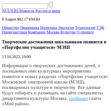
NUUS.RU
Новости России и мира
8 August
$82.17
€94.84
Общество
Экономика
Политика
Экология
Технологии
ТЭК
Происшествия
Компании
Москва
Культура
О проекте
Творческие достижения школьников появятся в
«Портфолио учащегося» МЭШ
13.10.2022, 10:00
Информация о творческих достижениях детей, о
посещаемых ими культурных мероприятиях
появится в новых разделах «Портфолио учащегося»
Московской электронной школы (МЭШ),
посвященных культуре и творчеству. Все данные
будут собирать и размещать на сайте специалисты
департамента культуры Москвы,
сообщает
газета
«Мой район».