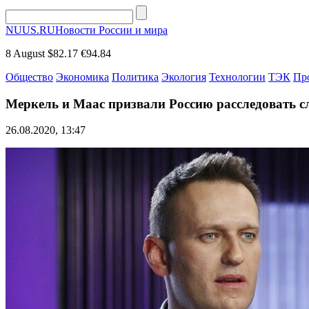
NUUS.RU
Новости России и мира
8 August
$82.17
€94.84
Общество
Экономика
Политика
Экология
Технологии
ТЭК
Пр
Меркель и Маас призвали Россию расследовать 
26.08.2020, 13:47