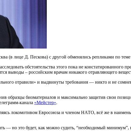
ква (в лице Д. Пескова) с другой обменялись репликами по теме
сследовать обстоятельства этого пока не констатированного пр
нятся выводы – российским врачам никакого отравляющего вещест
льного отравили» и выдвинуты требования — никто и не сомнева
анив образцы биоматериалов и максимально защитив свои позици
телеграмм-канала
«Мейстер»
.
вляясь локомотивом Евросоюза и членом НАТО, всё же в наимен
ть — но это будет, как можно судить, “необходимый минимум”,