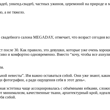
деб, уикенд-свадеб, частных ужинов, церемоний на природе и 
, а не тяжело.
 свадебного салона MEGADAY, отмечает, что возраст сегодня всё
т после 30. Как правило, это девушки, которые уже очень хорош
асиво и комфортно одновременно. Вместо “хочу, чтобы все ахнули
за.
ьной невесты”. Им важно оставаться собой. Они уже знают, каки
и фотографии, а ради ощущения себя в этот день».
бная эстетика чаще ассоциировалась с объёмными юбками, слож
т минимализм, качественные ткани, архитектурный крой, идеаль
бя собой.