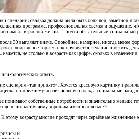
ный сценарий: свадьба должна была быть большой, заметной и об
асыщенная программа, профессиональная съёмка и ощущение, что 
й символ взрослой жизни — почти обязательный социальный ри
осле 30 выглядят иначе. Спокойнее, камернее, иногда менее фо
троить «идеальное торжество» появляется желание прожить день,
, кажется, не столько в возрасте как цифре, сколько в изменени
х психологических опыта.
ие сценария «так принято». Хочется красивую картинку, правиль
яя оценка по-прежнему играет большую роль, а социальные ожид
нее понимают собственные потребности и значительно меньше го
тот день по-настоящему хорошим именно для нас?»
 К этому возрасту многие проходят через серьёзные жизненные 
кризисы и
симость от