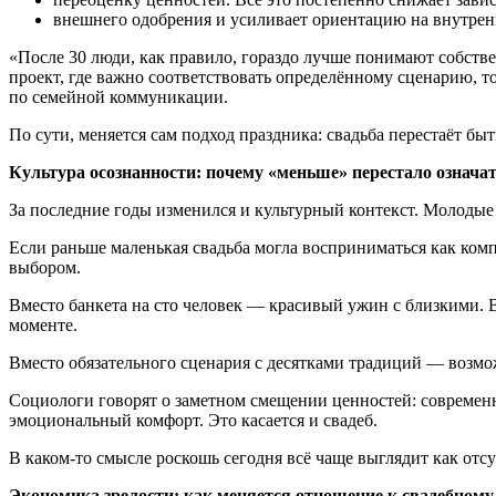
внешнего одобрения и усиливает ориентацию на внутре
«После 30 люди, как правило, гораздо лучше понимают собст
проект, где важно соответствовать определённому сценарию, т
по семейной коммуникации.
По сути, меняется сам подход праздника: свадьба перестаёт бы
Культура осознанности: почему «меньше» перестало означа
За последние годы изменился и культурный контекст. Молодые 
Если раньше маленькая свадьба могла восприниматься как ком
выбором.
Вместо банкета на сто человек — красивый ужин с близкими. В
моменте.
Вместо обязательного сценария с десятками традиций — возмож
Социологи говорят о заметном смещении ценностей: современн
эмоциональный комфорт. Это касается и свадеб.
В каком-то смысле роскошь сегодня всё чаще выглядит как отсу
Экономика зрелости: как меняется отношение к свадебному