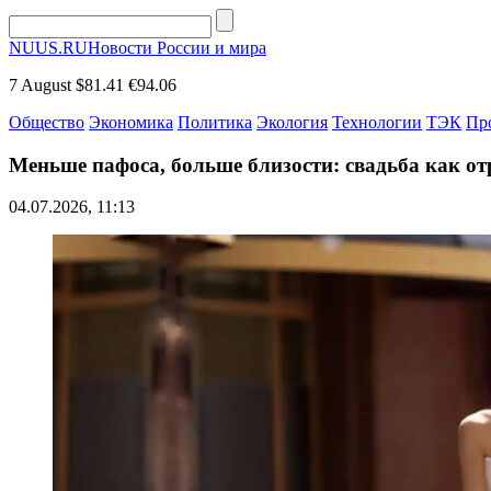
NUUS.RU
Новости России и мира
7 August
$81.41
€94.06
Общество
Экономика
Политика
Экология
Технологии
ТЭК
Пр
Меньше пафоса, больше близости: свадьба как от
04.07.2026, 11:13