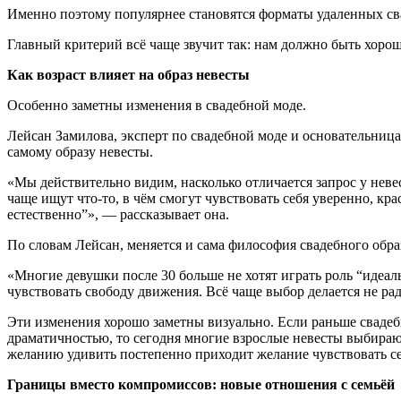
Именно поэтому популярнее становятся форматы удаленных сва
Главный критерий всё чаще звучит так: нам должно быть хорошо
Как возраст влияет на образ невесты
Особенно заметны изменения в свадебной моде.
Лейсан Замилова, эксперт по свадебной моде и основательница
самому образу невесты.
«Мы действительно видим, насколько отличается запрос у невес
чаще ищут что-то, в чём смогут чувствовать себя уверенно, кр
естественно”», — рассказывает она.
По словам Лейсан, меняется и сама философия свадебного обра
«Многие девушки после 30 больше не хотят играть роль “идеал
чувствовать свободу движения. Всё чаще выбор делается не рад
Эти изменения хорошо заметны визуально. Если раньше сваде
драматичностью, то сегодня многие взрослые невесты выбираю
желанию удивить постепенно приходит желание чувствовать се
Границы вместо компромиссов: новые отношения с семьёй