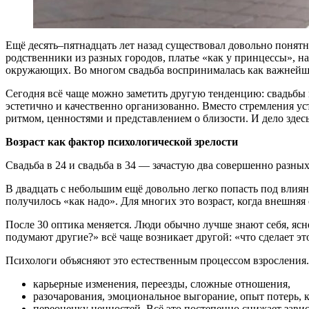
Ещё десять–пятнадцать лет назад существовал довольно понят
родственники из разных городов, платье «как у принцессы», н
окружающих. Во многом свадьба воспринималась как важнейши
Сегодня всё чаще можно заметить другую тенденцию: свадьбы п
эстетично и качественно организованно. Вместо стремления ус
ритмом, ценностями и представлением о близости. И дело здесь
Возраст как фактор психологической зрелости
Свадьба в 24 и свадьба в 34 — зачастую два совершенно разны
В двадцать с небольшим ещё довольно легко попасть под влиян
получилось «как надо». Для многих это возраст, когда внешн
После 30 оптика меняется. Люди обычно лучше знают себя, яс
подумают другие?» всё чаще возникает другой: «что сделает э
Психологи объясняют это естественным процессом взросления.
карьерные изменения, переезды, сложные отношения,
разочарования, эмоциональное выгорание, опыт потерь, 
переоценку ценностей. Всё это постепенно снижает зави