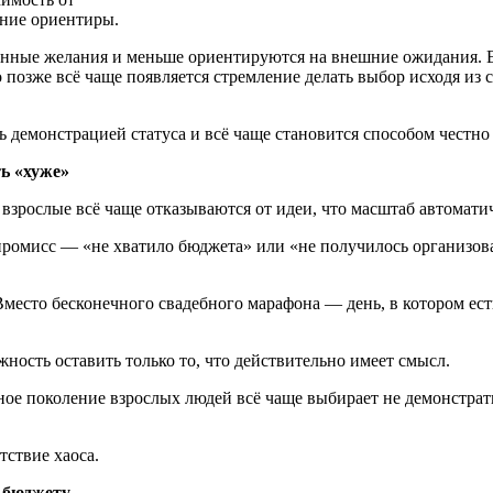
нние ориентиры.
венные желания и меньше ориентируются на внешние ожидания. 
о позже всё чаще появляется стремление делать выбор исходя и
ть демонстрацией статуса и всё чаще становится способом честн
ть «хуже»
взрослые всё чаще отказываются от идеи, что масштаб автоматич
промисс — «не хватило бюджета» или «не получилось организова
место бесконечного свадебного марафона — день, в котором ест
ность оставить только то, что действительно имеет смысл.
ое поколение взрослых людей всё чаще выбирает не демонстрати
тствие хаоса.
 бюджету