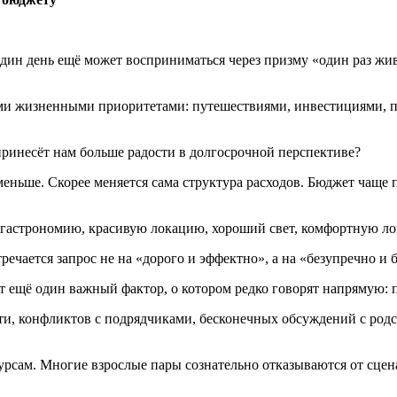
дин день ещё может восприниматься через призму «один раз жив
ими жизненными приоритетами: путешествиями, инвестициями, п
принесёт нам больше радости в долгосрочной перспективе?
меньше. Скорее меняется сама структура расходов. Бюджет чаще 
ис, гастрономию, красивую локацию, хороший свет, комфортную 
речается запрос не на «дорого и эффектно», а на «безупречно и
т ещё один важный фактор, о котором редко говорят напрямую: 
сти, конфликтов с подрядчиками, бесконечных обсуждений с род
урсам. Многие взрослые пары сознательно отказываются от сце