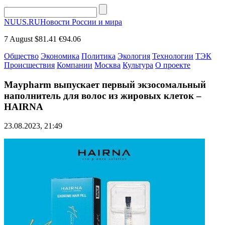
NUUS.RU
Новости России и мира
7 August
$81.41
€94.06
Общество
Экономика
Политика
Экология
Технологии
ТЭК
Происшествия
Компании
Москва
Культура
О проекте
Maypharm выпускает первый экзосомальный
наполнитель для волос из жировых клеток –
HAIRNA
23.08.2023, 21:49