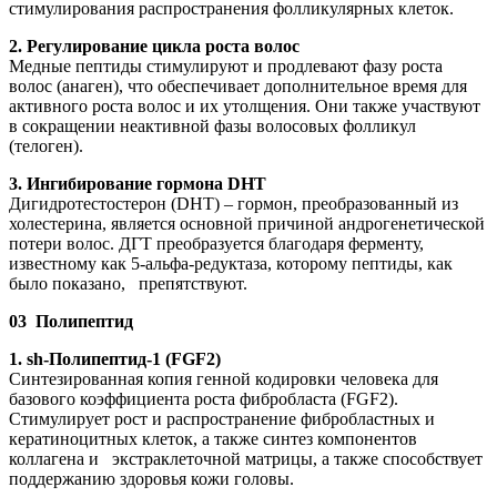
стимулирования распространения фолликулярных клеток.
2. Регулирование цикла роста волос
Медные пептиды стимулируют и продлевают фазу роста
волос (анаген), что обеспечивает дополнительное время для
активного роста волос и их утолщения. Они также участвуют
в сокращении неактивной фазы волосовых фолликул
(телоген).
3. Ингибирование гормона DHT
Дигидротестостерон (DHT) – гормон, преобразованный из
холестерина, является основной причиной андрогенетической
потери волос. ДГТ преобразуется благодаря ферменту,
известному как 5-альфа-редуктаза, которому пептиды, как
было показано, препятствуют.
03 Полипептид
1. sh-Полипептид-1 (FGF2)
Синтезированная копия генной кодировки человека для
базового коэффициента роста фибробласта (FGF2).
Стимулирует рост и распространение фибробластных и
кератиноцитных клеток, а также синтез компонентов
коллагена и экстраклеточной матрицы, а также способствует
поддержанию здоровья кожи головы.