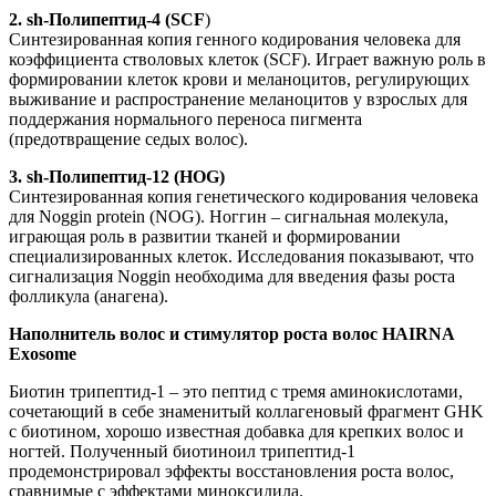
2. sh-Полипептид-4 (SCF
)
Синтезированная копия генного кодирования человека для
коэффициента стволовых клеток (SCF). Играет важную роль в
формировании клеток крови и меланоцитов, регулирующих
выживание и распространение меланоцитов у взрослых для
поддержания нормального переноса пигмента
(предотвращение седых волос).
3. sh-Полипептид-12 (НОG)
Синтезированная копия генетического кодирования человека
для Noggin protein (NOG). Ноггин – сигнальная молекула,
играющая роль в развитии тканей и формировании
специализированных клеток. Исследования показывают, что
сигнализация Noggin необходима для введения фазы роста
фолликула (анагена).
Наполнитель волос и стимулятор роста волос HAIRNA
Exosome
Биотин трипептид-1 – это пептид с тремя аминокислотами,
сочетающий в себе знаменитый коллагеновый фрагмент GHK
с биотином, хорошо известная добавка для крепких волос и
ногтей. Полученный биотиноил трипептид-1
продемонстрировал эффекты восстановления роста волос,
сравнимые с эффектами миноксидила.