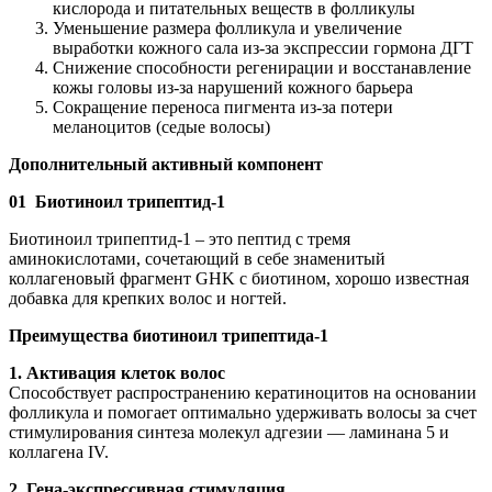
кислорода и питательных веществ в фолликулы
Уменьшение размера фолликула и увеличение
выработки кожного сала из-за экспрессии гормона ДГТ
Снижение способности регенирации и восстанавление
кожы головы из-за нарушений кожного барьера
Сокращение переноса пигмента из-за потери
меланоцитов (седые волосы)
Дополнительный активный компонент
01 Биотиноил трипептид-1
Биотиноил трипептид-1 – это пептид с тремя
аминокислотами, сочетающий в себе знаменитый
коллагеновый фрагмент GHK с биотином, хорошо известная
добавка для крепких волос и ногтей.
Преимущества биотиноил трипептида-1
1. Активация клеток волос
Способствует распространению кератиноцитов на основании
фолликула и помогает оптимально удерживать волосы за счет
стимулирования синтеза молекул адгезии — ламинана 5 и
коллагена IV.
2. Гена-экспрессивная стимуляция