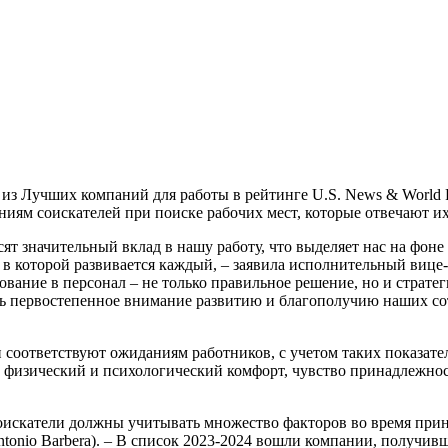
й из Лучших компаний для работы в рейтинге U.S. News & World R
аниям соискателей при поиске рабочих мест, которые отвечают и
т значительный вклад в нашу работу, что выделяет нас на фоне
 в которой развивается каждый, – заявила исполнительный вице-
рование в персонал – не только правильное решение, но и страте
ь первостепенное внимание развитию и благополучию наших со
 соответствуют ожиданиям работников, с учетом таких показател
, физический и психологический комфорт, чувство принадлежнос
оискатели должны учитывать множество факторов во время приня
tonio Barbera). – В список 2023-2024 вошли компании, получив