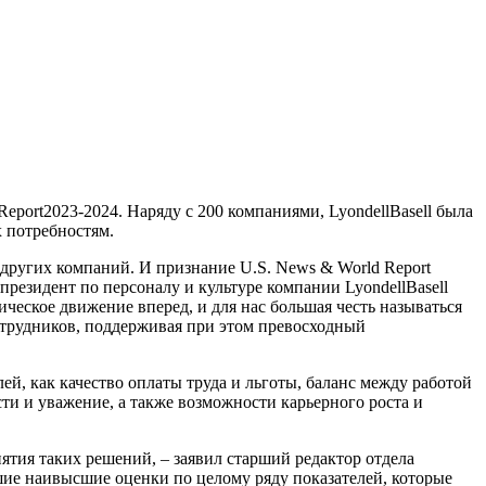
eport2023-2024. Наряду с 200 компаниями, LyondellBasell была
х потребностям.
 других компаний. И признание U.S. News & World Report
президент по персоналу и культуре компании LyondellBasell
гическое движение вперед, и для нас большая честь называться
трудников, поддерживая при этом превосходный
ей, как качество оплаты труда и льготы, баланс между работой
ти и уважение, а также возможности карьерного роста и
тия таких решений, – заявил старший редактор отдела
шие наивысшие оценки по целому ряду показателей, которые