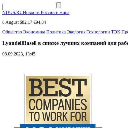
NUUS.RU
Новости России и мира
8 August
$82.17
€94.84
Общество
Экономика
Политика
Экология
Технологии
ТЭК
Пр
LyondellBasell в списке лучших компаний для раб
08.09.2023, 13:45