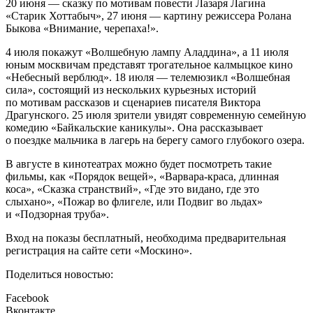
20 июня — сказку по мотивам повести Лазаря Лагина
«Старик Хоттабыч», 27 июня — картину режиссера Ролана
Быкова «Внимание, черепаха!».
4 июля покажут «Волшебную лампу Аладдина», а 11 июля
юным москвичам представят трогательное калмыцкое кино
«Небесный верблюд». 18 июля — телемюзикл «Волшебная
сила», состоящий из нескольких курьезных историй
по мотивам рассказов и сценариев писателя Виктора
Драгунского. 25 июля зрители увидят современную семейную
комедию «Байкальские каникулы». Она рассказывает
о поездке мальчика в лагерь на берегу самого глубокого озера.
В августе в кинотеатрах можно будет посмотреть такие
фильмы, как «Порядок вещей», «Варвара-краса, длинная
коса», «Сказка странствий», «Где это видано, где это
слыхано», «Пожар во флигеле, или Подвиг во льдах»
и «Подзорная труба».
Вход на показы бесплатный, необходима предварительная
регистрация на сайте сети «Москино».
Поделиться новостью:
Facebook
Вконтакте