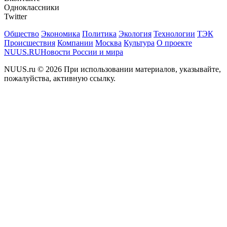
Одноклассники
Twitter
Общество
Экономика
Политика
Экология
Технологии
ТЭК
Происшествия
Компании
Москва
Культура
О проекте
NUUS.RU
Новости России и мира
NUUS.ru © 2026 При использовании материалов, указывайте,
пожалуйства, активную ссылку.