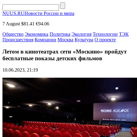
NUUS.RU
Новости России и мира
7 August
$81.41
€94.06
Общество
Экономика
Политика
Экология
Технологии
ТЭК
Происшествия
Компании
Москва
Культура
О проекте
Летом в кинотеатрах сети «Москино» пройдут
бесплатные показы детских фильмов
10.06.2023, 21:19