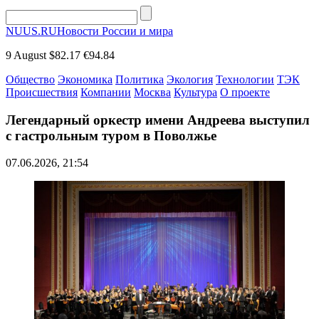
NUUS.RU
Новости России и мира
9 August
$82.17
€94.84
Общество
Экономика
Политика
Экология
Технологии
ТЭК
Происшествия
Компании
Москва
Культура
О проекте
Легендарный оркестр имени Андреева выступил
с гастрольным туром в Поволжье
07.06.2026, 21:54