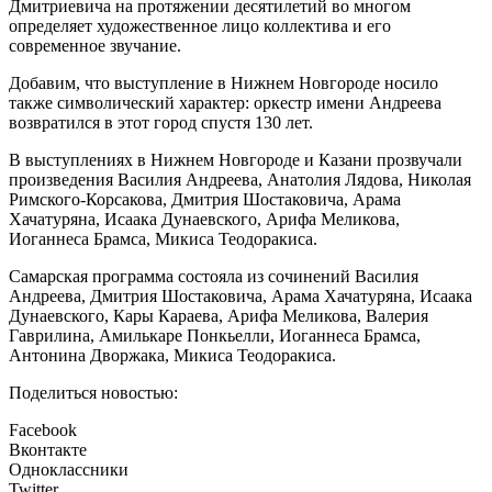
Дмитриевича на протяжении десятилетий во многом
определяет художественное лицо коллектива и его
современное звучание.
Добавим, что выступление в Нижнем Новгороде носило
также символический характер: оркестр имени Андреева
возвратился в этот город спустя 130 лет.
В выступлениях в Нижнем Новгороде и Казани прозвучали
произведения Василия Андреева, Анатолия Лядова, Николая
Римского-Корсакова, Дмитрия Шостаковича, Арама
Хачатуряна, Исаака Дунаевского, Арифа Меликова,
Иоганнеса Брамса, Микиса Теодоракиса.
Самарская программа состояла из сочинений Василия
Андреева, Дмитрия Шостаковича, Арама Хачатуряна, Исаака
Дунаевского, Кары Караева, Арифа Меликова, Валерия
Гаврилина, Амилькаре Понкьелли, Иоганнеса Брамса,
Антонина Дворжака, Микиса Теодоракиса.
Поделиться новостью:
Facebook
Вконтакте
Одноклассники
Twitter