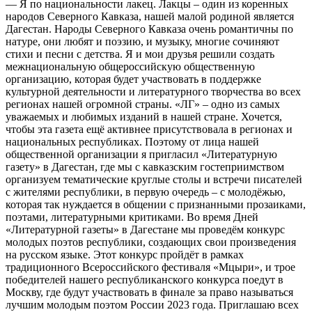
— Я по национальности лакец. Лакцы – один из коренных
народов Северного Кавказа, нашей малой родиной является
Дагестан. Народы Северного Кавказа очень романтичны по
натуре, они любят и поэзию, и музыку, многие сочиняют
стихи и песни с детства. Я и мои друзья решили создать
межнациональную общероссийскую общественную
организацию, которая будет участвовать в поддержке
культурной деятельности и литературного творчества во всех
регионах нашей огромной страны. «ЛГ» – одно из самых
уважаемых и любимых изданий в нашей стране. Хочется,
чтобы эта газета ещё активнее присутствовала в регионах и
национальных республиках. Поэтому от лица нашей
общественной организации я пригласил «Литературную
газету» в Дагестан, где мы с кавказским гостеприимством
организуем тематические круглые столы и встречи писателей
с жителями республики, в первую очередь – с молодёжью,
которая так нуждается в общении с признанными прозаиками,
поэтами, литературными критиками. Во время Дней
«Литературной газеты» в Дагестане мы проведём конкурс
молодых поэтов республики, создающих свои произведения
на русском языке. Этот конкурс пройдёт в рамках
традиционного Всероссийского фестиваля «Мцыри», и трое
победителей нашего республиканского конкурса поедут в
Москву, где будут участвовать в финале за право называться
лучшим молодым поэтом России 2023 года. Приглашаю всех