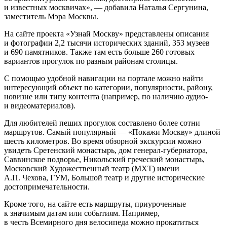
и известных москвичах», — добавила Наталья Сергунина,
заместитель Мэра Москвы.
На сайте проекта «Узнай Москву» представлены описания
и фотографии 2,2 тысячи исторических зданий, 353 музеев
и 690 памятников. Также там есть больше 260 готовых
вариантов прогулок по разным районам столицы.
С помощью удобной навигации на портале можно найти
интересующий объект по категории, популярности, району,
новизне или типу контента (например, по наличию аудио-
и видеоматериалов).
Для любителей пеших прогулок составлено более сотни
маршрутов. Самый популярный — «Покажи Москву» длиной
шесть километров. Во время обзорной экскурсии можно
увидеть Сретенский монастырь, дом генерал-губернатора,
Саввинское подворье, Никольский греческий монастырь,
Московский Художественный театр (МХТ) имени
А.П. Чехова, ГУМ, Большой театр и другие исторические
достопримечательности.
Кроме того, на сайте есть маршруты, приуроченные
к значимым датам или событиям. Например,
в честь Всемирного дня велосипеда можно прокатиться