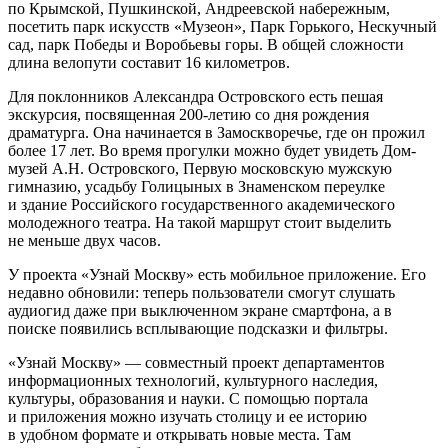
по Крымской, Пушкинской, Андреевской набережным,
посетить парк искусств «Музеон», Парк Горького, Нескучный
сад, парк Победы и Воробьевы горы. В общей сложности
длина велопути составит 16 километров.
Для поклонников Александра Островского есть пешая
экскурсия, посвященная 200-летию со дня рождения
драматурга. Она начинается в Замоскворечье, где он прожил
более 17 лет. Во время прогулки можно будет увидеть Дом-
музей А.Н. Островского, Первую московскую мужскую
гимназию, усадьбу Голицыных в Знаменском переулке
и здание Российского государственного академического
молодежного театра. На такой маршрут стоит выделить
не меньше двух часов.
У проекта «Узнай Москву» есть мобильное приложение. Его
недавно обновили: теперь пользователи смогут слушать
аудиогид даже при выключенном экране смартфона, а в
поиске появились всплывающие подсказки и фильтры.
«Узнай Москву» — совместный проект департаментов
информационных технологий, культурного наследия,
культуры, образования и науки. С помощью портала
и приложения можно изучать столицу и ее историю
в удобном формате и открывать новые места. Там