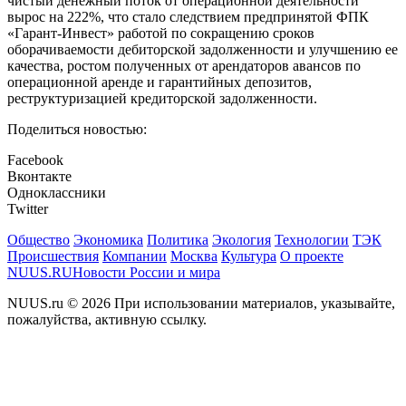
чистый денежный поток от операционной деятельности
вырос на 222%, что стало следствием предпринятой ФПК
«Гарант-Инвест» работой по сокращению сроков
оборачиваемости дебиторской задолженности и улучшению ее
качества, ростом полученных от арендаторов авансов по
операционной аренде и гарантийных депозитов,
реструктуризацией кредиторской задолженности.
Поделиться новостью:
Facebook
Вконтакте
Одноклассники
Twitter
Общество
Экономика
Политика
Экология
Технологии
ТЭК
Происшествия
Компании
Москва
Культура
О проекте
NUUS.RU
Новости России и мира
NUUS.ru © 2026 При использовании материалов, указывайте,
пожалуйства, активную ссылку.