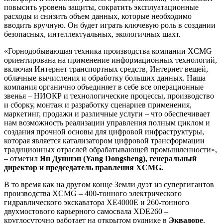
повысить уровень защиты, сократить эксплуатационные
расходы и снизить объем данных, которые необходимо
вводить вручную. Он будет играть ключевую роль в создании
безопасных, интеллектуальных, экологичных шахт.
«Горнодобывающая техника производства компании XCMG
ориентирована на применение информационных технологий,
включая Интернет транспортных средств, Интернет вещей,
облачные вычисления и обработку больших данных. Наша
компания органично объединяет в себе все операционные
звенья – НИОКР и технологические процессы, производство
и сборку, монтаж и разработку сценариев применения,
маркетинг, продажи и различные услуги – что обеспечивает
нам возможность реализации управления полным циклом и
создания прочной основы для цифровой инфраструктуры,
которая является катализатором цифровой трансформации
традиционных отраслей обрабатывающей промышленности»,
– отметил
Ян Дуншэн (Yang Dongsheng), генеральный
директор и председатель правления XCMG.
В то время как на другом конце Земли дуэт из супергигантов
производства XCMG – 400-тонного электрического
гидравлического экскаватора XE4000E и 260-тонного
двухмостового карьерного самосвала XDE260 –
круглосуточно работает на открытом руднике в
Эквадоре
,