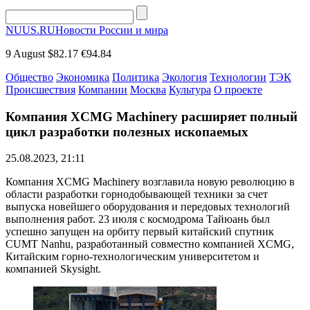
NUUS.RU
Новости России и мира
9 August
$82.17
€94.84
Общество
Экономика
Политика
Экология
Технологии
ТЭК
Происшествия
Компании
Москва
Культура
О проекте
Компания XCMG Machinery расширяет полный
цикл разработки полезных ископаемых
25.08.2023, 21:11
Компания XCMG Machinery возглавила новую революцию в
области разработки горнодобывающей техники за счет
выпуска новейшего оборудования и передовых технологий
выполнения работ. 23 июля с космодрома Тайюань был
успешно запущен на орбиту первый китайский спутник
CUMT Nanhu, разработанный совместно компанией XCMG,
Китайским горно-технологическим университетом и
компанией Skysight.