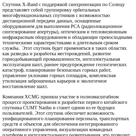
Спутник X-Band с поддержкой синхронизации по Солнцу
представляет собой группировку орбитальных
многофункциональных спутников с возможностью
дистанционной передачи данных, оснащенные
оборудованием для выполнения РСА (радиолокационное
синтезирование апертуры), оптическим и тепловизионным
инфракрасным оборудованием и обладающие превосходными
техническими характеристиками и длительным сроком
службы. Этот спутник будет применяться в таких областях
как разведка и разработка месторождений, развитие
горнодобывающей промышленности, интеллектуальная
эксплуатация шахт, раннее предупреждение геологических
катастроф, планирование безопасных горных работ,
управление уклонами горных площадок, комплексная
утилизация заброшенных карьеров и экологичное
восстановление шахт.
Компания XCMG приняла участие в полномасштабном
процессе проектирования и разработки первого китайского
спутника CUMT Nanhu и станет одним из ее будущих
пользователей. Этот спутник обеспечит возможность
унифицированного планирования персонала, транспортных
средств и объектов для обеспечения интегрированного
оперативного управления, визуализации командных
платформ и интеллектуального развертывания, что позволит