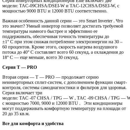
Серия инверторных кондиционеров Elite включает две
модели: TAC-09CHSA/DSEI-W и TAC-12CHSA/DSEI-W, с
мощностью 9000 BTU и 12000 BTU соответственно.
Важная особенность данной серии — это Smart Inverter . Что
это значит? Умный инвертор позволяет достигать требуемой
температуры намного быстрее и эффективно ее
поддерживать, обеспечивая точность температуры до
±1° C при этом снижая потребление электроэнергии на 30 –
60 процентов. Кроме этого, скорость нагрева воздушного
потока до 40° C составляет всего 60 секунд, а охлаждения до
18° C — еще меньше, всего 30 секунд.
Серия T
—
PRO
Вторая серия — T — PRO — продолжает серию
неинверторных сплит-систем, с дополнением функции смарт-
контроля, системы самодиагностики и фильтров для здоровья.
Серия включает три
модели: TAC -07 CHSA / TPG — W , TAC -09 CHSA / TPG — W
с мощностью 7000, 9000 и 12000 BTU . Эти кондиционеры
могут поддерживать комфортную температуру на площади от
20 до 35 кв.м.
Все для комфорта и удобства