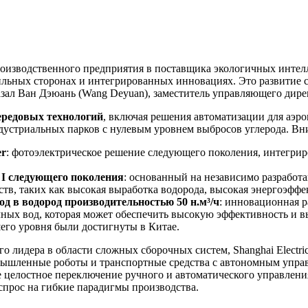
производственного предприятия в поставщика экологичных инте
льных сторонах и интегрированных инновациях. Это развитие 
зал Ван Дэюань (Wang Deyuan), заместитель управляющего директ
ередовых технологий
, включая решения автоматизации для аэр
дустриальных парков с нулевым уровнем выбросов углерода. Вн
er
: фотоэлектрическое решение следующего поколения, интегри
 I следующего поколения
: основанный на независимо разрабо
тв, таких как высокая выработка водорода, высокая энергоэффе
од в водород
производительностью 50 н.м³/ч
: инновационная р
чных вод, которая может обеспечить высокую эффективность и в
шего уровня были достигнуты в Китае.
 лидера в области сложных сборочных систем, Shanghai Electr
омышленные роботы и транспортные средства с автономным упра
е целостное переключение ручного и автоматического управлени
 спрос на гибкие парадигмы производства.