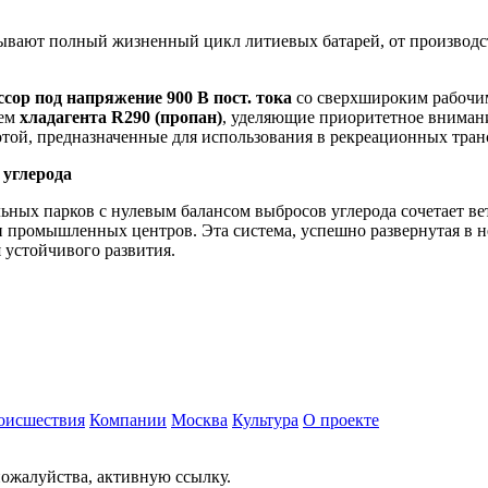
тывают полный жизненный цикл литиевых батарей, от производс
р под напряжение 900 В пост. тока
со сверхшироким рабочи
ием
хладагента R290 (пропан)
, уделяющие приоритетное вниман
той, предназначенные для использования в рекреационных тран
углерода
ных парков с нулевым балансом выбросов углерода сочетает ве
промышленных центров. Эта система, успешно развернутая в не
 устойчивого развития.
оисшествия
Компании
Москва
Культура
О проекте
ожалуйства, активную ссылку.