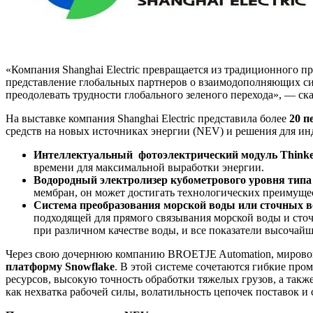
«Компания Shanghai Electric превращается из традиционного 
представление глобальных партнеров о взаимодополняющих си
преодолевать трудности глобального зеленого перехода», — ска
На выставке компания Shanghai Electric представила более
20 п
средств на новых источниках энергии (NEV) и решения для ин
Интеллектуальный
фотоэлектрический модуль Think
времени для максимальной выработки энергии.
Водородный электролизер кубометрового уровня типа
мембран, он может достигать технологических преимущес
Система преобразования морской воды или сточных в
подходящей для прямого связывания морской воды и сто
при различном качестве воды, и все показатели высочай
Через свою дочернюю компанию BROETJE Automation, мирового
платформу Snowflake
. В этой системе сочетаются гибкие пр
ресурсов, высокую точность обработки тяжелых грузов, а такж
как нехватка рабочей силы, волатильность цепочек поставок и