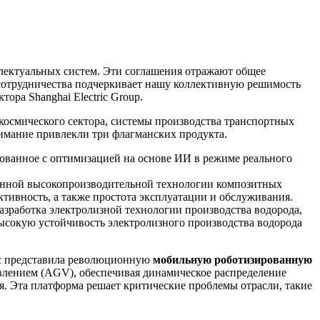
ллектуальных систем. Эти соглашения отражают общее
сотрудничества подчеркивает нашу коллективную решимость
ора Shanghai Electric Group.
окосмического сектора, системы производства транспортных
имание привлекли три флагманских продукта.
рованное с оптимизацией на основе ИИ в режиме реального
танной высокопроизводительной технологии композитных
ктивность, а также простота эксплуатации и обслуживания.
азработка электролизной технологии производства водорода,
ысокую устойчивость электролизного производства водорода
ic представила революционную
мобильную роботизированную
влением (AGV), обеспечивая динамическое распределение
я. Эта платформа решает критические проблемы отрасли, такие