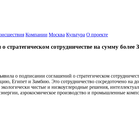
оисшествия
Компании
Москва
Культура
О проекте
 о стратегическом сотрудничестве на сумму более 
объявила о подписании соглашений о стратегическом сотрудниче
цию, Египет и Замбию. Это сотрудничество сосредоточено на д
кологически чистые и низкоуглеродные решения, интеллектуал
е энергии, аэрокосмическое производство и промышленные комп