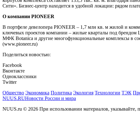
корпусов комплекса составляет 133,5 тыс. кв. м. Благодаря 
Сити». Бизнес-центр находится в удобной локации: рядом пла
О компании PIONEER
В портфеле девелопера PIONEER – 1,7 млн кв. м жилой и комме
ключевых проектов компании – жилые кварталы под брендом L
МФК Botanica и другие многофункциональные комплексы в сос
(www.pioneer.ru)
Поделиться новостью:
Facebook
Вконтакте
Одноклассники
Twitter
Общество
Экономика
Политика
Экология
Технологии
ТЭК
Пр
NUUS.RU
Новости России и мира
NUUS.ru © 2026 При использовании материалов, указывайте, п