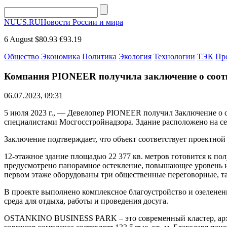
NUUS.RU
Новости России и мира
6 August
$80.93
€93.19
Общество
Экономика
Политика
Экология
Технологии
ТЭК
Пр
Компания PIONEER получила заключение о соо
06.07.2023, 09:31
5 июля 2023 г., — Девелопер PIONEER получил Заключение о
специалистами Мосгосстройнадзора. Здание расположено на се
Заключение подтверждает, что объект соответствует проектно
12-этажное здание площадью 22 377 кв. метров готовится к п
предусмотрено панорамное остекление, повышающее уровень и
первом этаже оборудованы три общественные переговорные, та
В проекте выполнено комплексное благоустройство и озеленени
среда для отдыха, работы и проведения досуга.
OSTANKINO BUSINESS PARK – это современный кластер, архит