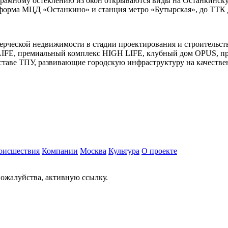
панорамному остеклению из окон открываются виды на Останкинс
тформа МЦД «Останкино» и станция метро «Бутырская», до ТТК д
рческой недвижимости в стадии проектирования и строительства
IFE, премиальный комплекс HIGH LIFE, клубный дом OPUS, пре
таве ТПУ, развивающие городскую инфраструктуру на качестве
оисшествия
Компании
Москва
Культура
О проекте
ожалуйства, активную ссылку.