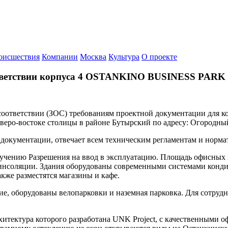
оисшествия
Компании
Москва
Культура
О проекте
тветствии корпуса 4 OSTANKINO BUSINESS PARK
 соответствии (ЗОС) требованиям проектной документации дл
веро-востоке столицы в районе Бутырский по адресу: Огородный 
й документации, отвечает всем техническим регламентам и норм
олучению Разрешения на ввод в эксплуатацию. Площадь офисных 
нсоляции. Здания оборудованы современными системами кондиц
кже разместятся магазины и кафе.
е, оборудованы велопарковки и наземная парковка. Для сотрудн
ектура которого разработана UNK Project, с качественными 