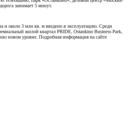
кую телебашню, парк «Останкино», деловой центр «Москва-
орога занимает 5 минут.
 и около 3 млн кв. м введено в эксплуатацию. Среди
миальный жилой квартал PRIDE, Ostankino Business Park,
нно новом уровне. Подробная информация на сайте