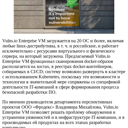
Vulns.io Enterprise VM загружается на 20 ОС и более, включая
любые linux-дистрибутивы, в т. ч. и российские, и работает
исключительно с ресурсами виртуального и физического
сервера, на который загружена. Предлагаемый Vulns.io
Enterprise VM функционал сканирования docker-образов
располагается на хостах, в реестрах docker-контейнеров,
собираемых в CI/CD; систему возможно развернуть в кластере
с использованием Kubernetes, поскольку эти возможности и
технологии в значительной мере сопряжены со спецификой
деятельности IT-компаний в сфере формирования процесса
безопасной разработки ПО.
По мнению руководителя департамента перспективных
проектов ООО «Фродекс» Владимира Михайлова, Vulns.io
Enterprise VM позволяет решать проблему обнаружения и
устранения уязвимостей и в инфраструктуре IT-компании, и в
производимых ей продуктах на всех этапах разработки
комплексно.