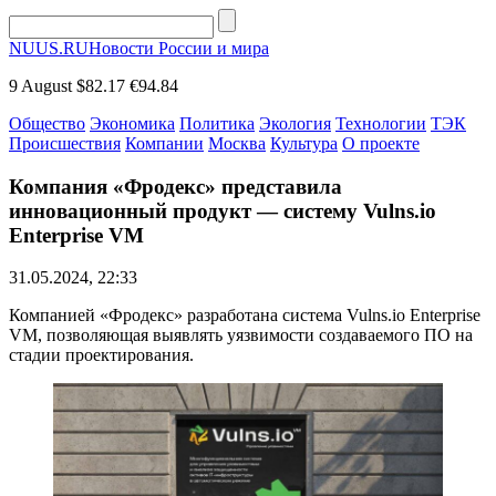
NUUS.RU
Новости России и мира
9 August
$82.17
€94.84
Общество
Экономика
Политика
Экология
Технологии
ТЭК
Происшествия
Компании
Москва
Культура
О проекте
Компания «Фродекс» представила
инновационный продукт — систему Vulns.io
Enterprise VM
31.05.2024, 22:33
Компанией «Фродекс» разработана система Vulns.io Enterprise
VM, позволяющая выявлять уязвимости создаваемого ПО на
стадии проектирования.