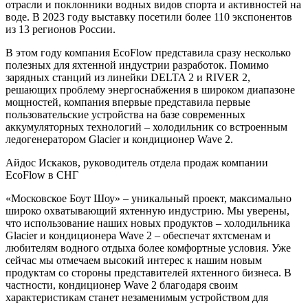
отрасли и поклонники водных видов спорта и активностей на
воде. В 2023 году выставку посетили более 110 экспонентов
из 13 регионов России.
В этом году компания EcoFlow представила сразу несколько
полезных для яхтенной индустрии разработок. Помимо
зарядных станций из линейки DELTA 2 и RIVER 2,
решающих проблему энергоснабжения в широком диапазоне
мощностей, компания впервые представила первые
пользовательские устройства на базе современных
аккумуляторных технологий – холодильник со встроенным
ледогенератором Glacier и кондиционер Wave 2.
Айдос Искаков, руководитель отдела продаж компании
EcoFlow в СНГ
«Московское Боут Шоу» – уникальный проект, максимально
широко охватывающий яхтенную индустрию. Мы уверены,
что использование наших новых продуктов – холодильника
Glacier и кондиционера Wave 2 – обеспечат яхтсменам и
любителям водного отдыха более комфортные условия. Уже
сейчас мы отмечаем высокий интерес к нашим новым
продуктам со стороны представителей яхтенного бизнеса. В
частности, кондиционер Wave 2 благодаря своим
характеристикам станет незаменимым устройством для