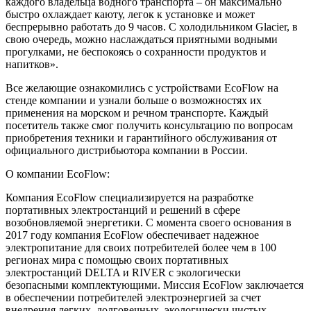
каждого владельца водного транспорта – он максимально
быстро охлаждает каюту, легок к установке и может
беспрерывно работать до 9 часов. С холодильником Glacier, в
свою очередь, можно наслаждаться приятными водными
прогулками, не беспокоясь о сохранности продуктов и
напитков».
Все желающие ознакомились с устройствами EcoFlow на
стенде компании и узнали больше о возможностях их
применения на морском и речном транспорте. Каждый
посетитель также смог получить консультацию по вопросам
приобретения техники и гарантийного обслуживания от
официального дистрибьютора компании в России.
О компании EcoFlow:
Компания EcoFlow специализируется на разработке
портативных электростанций и решений в сфере
возобновляемой энергетики. С момента своего основания в
2017 году компания EcoFlow обеспечивает надежное
электропитание для своих потребителей более чем в 100
регионах мира с помощью своих портативных
электростанций DELTA и RIVER с экологически
безопасными комплектующими. Миссия EcoFlow заключается
в обеспечении потребителей электроэнергией за счет
внедрения легких, долговечных, экологически чистых,