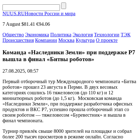
NUUS.RU
Новости России и мира
7 August
$81.41
€94.06
Общество
Экономика
Политика
Экология
Технологии
ТЭК
Происшествия
Компании
Москва
Культура
О проекте
Команда «Наследники Земли» при поддержке Р7
вышла в финал «Битвы роботов»
27.08.2025, 08:57
Первый отборочный тур Международного чемпионата «Битва
роботов» прошел 23 августа в Перми. В двух весовых
категориях сошлись 16 тяжеловесов (до 110 кг) и 12
миниатюрных роботов (до 1,5 кг). Московская команда
«Наследники Земли», при поддержке разработчика офисных
продуктов и ВКС Р7, успешно прошла отборочный этап со
своим роботом — тяжеловесом «Буревестник» и вышла в
финал чемпионата.
Турнир привлёк свыше 8000 зрителей на площадке и собрал
более 200 тысяч просмотров в режиме онлайн. Согласно