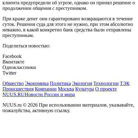
клиента предупредили об угрозе, однако он принял решение о
продолжении общения с преступником.
При краже денег они гарантировано возвращаются в течение
суток. Решения суда для этого не нужно, при этом абсолютно
неважно, в какой конкретно банк средства были отправлены
преступникам.
Поделиться новостью:
Facebook
Вконтакте
Одноклассники
Twitter
Общество
Экономика
Политика
Экология
Технологии
ТЭК
Происшествия
Компании
Москва
Культура
О проекте
NUUS.RU
Новости России и мира
NUUS.ru © 2026 При использовании материалов, указывайте,
пожалуйства, активную ссылку.