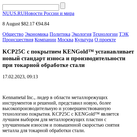
NUUS.RU
Новости России и мира
8 August
$82.17
€94.84
Общество
Экономика
Политика
Экология
Технологии
ТЭК
Происшествия
Компании
Москва
Культура
О проекте
KCP25C с покрытием KENGold™ устанавливает
новый стандарт износа и производительности
при токарной обработке стали
17.02.2023, 09:13
Kennametal Inc., лидер в области металлорежущих
инструментов и решений, представил новую, более
высокопроизводительную и усовершенствованную
технологию покрытия. KCP25C с KENGold™ является
лучшим выбором для металлорежущих пластин с
улучшенным износом и повышенной скоростью снятия
металла для токарной обработки стали.