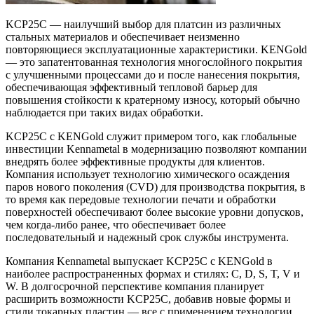
KCP25C — наилучший выбор для платсин из различных
стальных материалов и обеспечивает неизменно
повторяющиеся эксплуатационные характеристики. KENGold
— это запатентованная технология многослойного покрытия
с улучшенными процессами до и после нанесения покрытия,
обеспечивающая эффективный тепловой барьер для
повышения стойкости к кратерному износу, который обычно
наблюдается при таких видах обработки.
KCP25C с KENGold служит примером того, как глобальные
инвестиции Kennametal в модернизацию позволяют компании
внедрять более эффективные продукты для клиентов.
Компания использует технологию химического осаждения
паров нового поколения (CVD) для производства покрытия, в
то время как передовые технологии печати и обработки
поверхностей обеспечивают более высокие уровни допусков,
чем когда-либо ранее, что обеспечивает более
последовательный и надежный срок службы инструмента.
Компания Kennametal выпускает KCP25C с KENGold в
наиболее распространенных формах и стилях: C, D, S, T, V и
W. В долгосрочной перспективе компания планирует
расширить возможности KCP25C, добавив новые формы и
стили токарных пластин — все с применением технологии