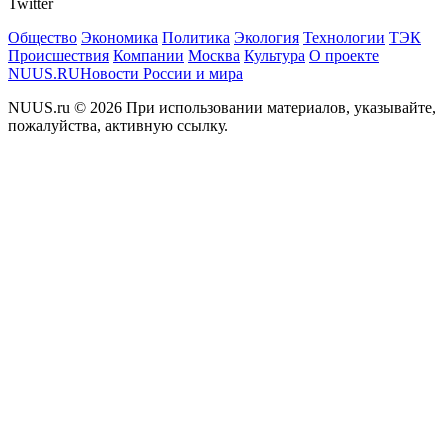
Twitter
Общество
Экономика
Политика
Экология
Технологии
ТЭК
Происшествия
Компании
Москва
Культура
О проекте
NUUS.RU
Новости России и мира
NUUS.ru © 2026 При использовании материалов, указывайте,
пожалуйства, активную ссылку.