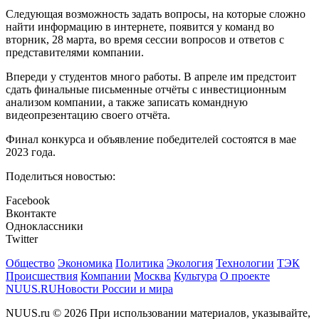
Следующая возможность задать вопросы, на которые сложно
найти информацию в интернете, появится у команд во
вторник, 28 марта, во время сессии вопросов и ответов с
представителями компании.
Впереди у студентов много работы. В апреле им предстоит
сдать финальные письменные отчёты с инвестиционным
анализом компании, а также записать командную
видеопрезентацию своего отчёта.
Финал конкурса и объявление победителей состоятся в мае
2023 года.
Поделиться новостью:
Facebook
Вконтакте
Одноклассники
Twitter
Общество
Экономика
Политика
Экология
Технологии
ТЭК
Происшествия
Компании
Москва
Культура
О проекте
NUUS.RU
Новости России и мира
NUUS.ru © 2026 При использовании материалов, указывайте,