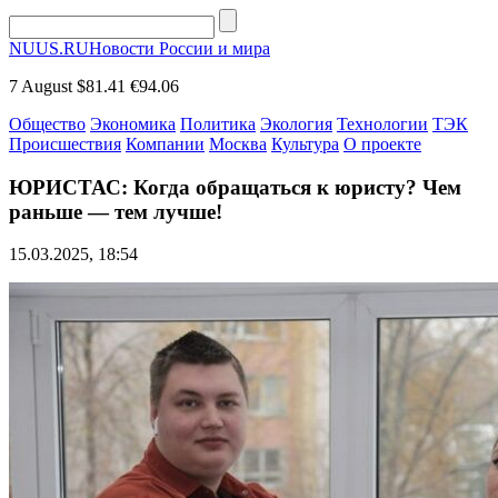
NUUS.RU
Новости России и мира
7 August
$81.41
€94.06
Общество
Экономика
Политика
Экология
Технологии
ТЭК
Происшествия
Компании
Москва
Культура
О проекте
ЮРИСТАС: Когда обращаться к юристу? Чем
раньше — тем лучше!
15.03.2025, 18:54