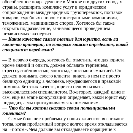
обособленное подразделение в Москве и в других городах
страны, расширить комплекс услуг в юридическом
сопровождении международных грузоперевозок, поставок
товаров, судебных споров с иностранными компаниями,
таможенных, медицинских споров. Хотелось бы также
открыть подразделение, занимающееся проведением
независимых экспертиз.
—
Какие качества самые главные для юриста, есть ли
какие-то критерии, по которым можно определить, какой
специалист перед вами?
— В первую очередь, хотелось бы отметить, что для юриста,
кроме знаний и опыта, должен обладать терпением,
стрессоустойчивостью, многозадачностью и эмпатией. Он
должен понимать своего клиента, видеть в нем не просто
безликую единицу, а человека, нуждающегося в правовой
помощи. Без этих качеств, юриста нельзя назвать
высококлассным специалистом. Во-вторых, каждый клиент
сам, еще на этапе консультации определяет, какой юрист ему
подходит, а мы прислушиваемся к пожеланиям.
—
Что бы вы хотели сказать своим потенциальным
клиентам?
— Самые большие проблемы у наших клиентов возникают
тогда, когда проблемный вопрос долгое время откладывается
на «потом». Чем дольше вы откладываете обращение к