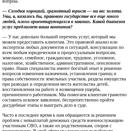
вопроы.
— Сегодня хороший, грамотный юрист — на вес золота.
Увы, в, казалось бы, правовом государстве все еще много
людей, плохо ориентирующихся в законах. Какой диапазон
услуг предлагает ваша компания?
— У нас довольно большой перечень услуг, который мы
можем предоставить клиентам. Это правовой анализ или
экспертиза любых документов и ситуаций, консультации по
всем любым юридическим и процессуальным вопросам,
земельное, семейное, гражданское, трудовое, уголовное,
налоговое, хозяйственное, административное, пенсионное
право. Наши специалисты имеют богатый опыт в решении
вопросов изменения назначения, установления границ и
права собственности земельных участков, раздела имущества
при разводах и определения места жительства детей,
восстановления на работе и возмещения ущерба,
причиненного работником. Мы помогаем клиентам грамотно
составить исковое заявление, беспрепятственно пройти
досудебные этапы и выиграть дело в суде.
Часто в последнее время к нам обращаются за решением
проблем с невыплатой денежных средств военнослужащим-
участникам СВО, а также их родственникам, споров с
военкоматами. В этой сфере мы также уже выработали