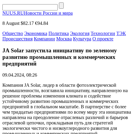
NUUS.RU
Новости России и мира
8 August
$82.17
€94.84
Общество
Экономика
Политика
Экология
Технологии
ТЭК
Происшествия
Компании
Москва
Культура
О проекте
JA Solar запустила инициативу по зеленому
развитию промышленных и коммерческих
предприятий
09.04.2024, 08:26
Компания JA Solar, лидер в области фотоэлектрической
промышленности, возглавила инициативу, направленную на
решение проблемы изменения климата и содействие
устойчивому развитию промышленных и коммерческих
предприятий в глобальном масштабе. В партнерстве с более
чем тридцатью предприятиями по всему миру эта инициатива
направлена на преодоление отраслевых различий и барьеров
отраслевой цепочки, прокладывая путь для стратегий
экологически чистого и низкоуглеродного развития для
промышленных и коммерческих предприятий.