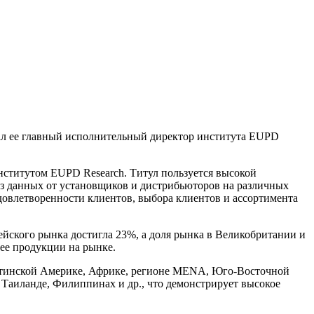
ал ее главный исполнительный директор института EUPD
ститутом EUPD Research. Титул пользуется высокой
из данных от установщиков и дистрибьюторов на различных
довлетворенности клиентов, выбора клиентов и ассортимента
ейского рынка достигла 23%, а доля рынка в Великобритании и
ее продукции на рынке.
Латинской Америке, Африке, регионе МЕNА, Юго-Восточной
Таиланде, Филиппинах и др., что демонстрирует высокое