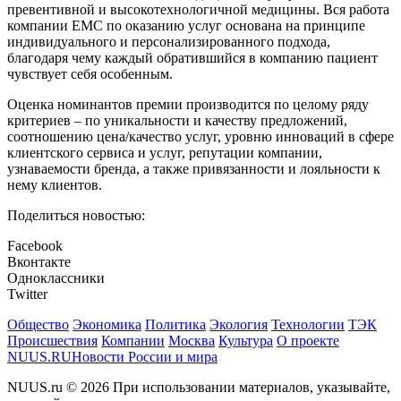
превентивной и высокотехнологичной медицины. Вся работа
компании EMC по оказанию услуг основана на принципе
индивидуального и персонализированного подхода,
благодаря чему каждый обратившийся в компанию пациент
чувствует себя особенным.
Оценка номинантов премии производится по целому ряду
критериев – по уникальности и качеству предложений,
соотношению цена/качество услуг, уровню инноваций в сфере
клиентского сервиса и услуг, репутации компании,
узнаваемости бренда, а также привязанности и лояльности к
нему клиентов.
Поделиться новостью:
Facebook
Вконтакте
Одноклассники
Twitter
Общество
Экономика
Политика
Экология
Технологии
ТЭК
Происшествия
Компании
Москва
Культура
О проекте
NUUS.RU
Новости России и мира
NUUS.ru © 2026 При использовании материалов, указывайте,