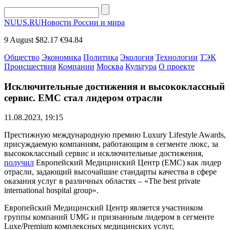
NUUS.RU
Новости России и мира
9 August
$82.17
€94.84
Общество
Экономика
Политика
Экология
Технологии
ТЭК
Происшествия
Компании
Москва
Культура
О проекте
Исключительные достижения и высококлассный
сервис. ЕМС стал лидером отрасли
11.08.2023, 19:15
Престижную международную премию Luxury Lifestyle Awards,
присуждаемую компаниям, работающим в сегменте люкс, за
высококлассный сервис и исключительные достижения,
получил
Европейский Медицинский Центр (ЕМС) как лидер
отрасли, задающий высочайшие стандарты качества в сфере
оказания услуг в различных областях – «The best private
international hospital group».
Европейский Медицинский Центр является участником
группы компаний UMG и признанным лидером в сегменте
Luxe/Premium комплексных медицинских услуг,