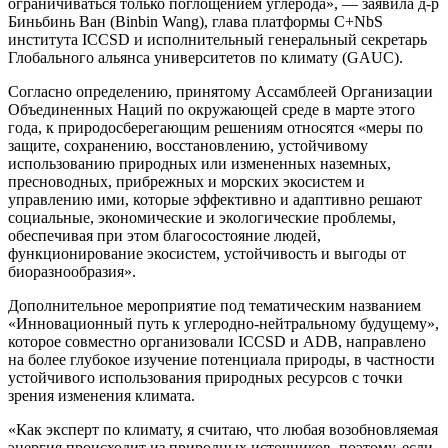
ограничиваться только поглощением углерода», — заявила д-р
Биньбинь Ван (Binbin Wang), глава платформы C+NbS
института ICCSD и исполнительный генеральный секретарь
Глобального альянса университетов по климату (GAUC).
Согласно определению, принятому Ассамблеей Организации
Объединенных Наций по окружающей среде в марте этого
года, к природосберегающим решениям относятся «меры по
защите, сохранению, восстановлению, устойчивому
использованию природных или измененных наземных,
пресноводных, прибрежных и морских экосистем и
управлению ими, которые эффективно и адаптивно решают
социальные, экономические и экологические проблемы,
обеспечивая при этом благосостояние людей,
функционирование экосистем, устойчивость и выгоды от
биоразнообразия».
Дополнительное мероприятие под тематическим названием
«Инновационный путь к углеродно-нейтральному будущему»,
которое совместно организовали ICCSD и ADB, направлено
на более глубокое изучение потенциала природы, в частности
устойчивого использования природных ресурсов с точки
зрения изменения климата.
«Как эксперт по климату, я считаю, что любая возобновляемая
энергия происходит из природных источников, поэтому, если