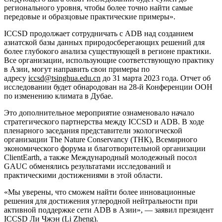
регионального уровня, чтобы более точно найти самые
передовые и образцовые практические примеры».
ICCSD продолжает сотрудничать с ADB над созданием
азиатской базы данных природосберегающих решений для
более глубокого анализа существующей в регионе практики.
Все организации, использующие соответствующую практику
в Азии, могут направить свои примеры по
адресу
iccsd@tsinghua.edu.cn
до 31 марта 2023 года. Отчет об
исследовании будет обнародован на 28-й Конференции ООН
по изменению климата в Дубае.
Это дополнительное мероприятие ознаменовало начало
стратегического партнерства между ICCSD и ADB. В ходе
пленарного заседания представители экологической
организации The Nature Conservancy (ТНК), Всемирного
экономического форума и благотворительной организации
ClientEarth, а также Международный молодежный посол
GAUC обменялись результатами исследований и
практическими достижениями в этой области.
«Мы уверены, что сможем найти более инновационные
решения для достижения углеродной нейтральности при
активной поддержке сети ADB в Азии», — заявил президент
ICCSD Ли Чжэн (Li Zheng).