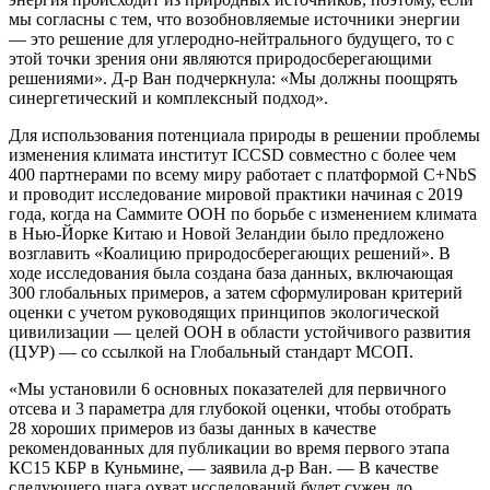
мы согласны с тем, что возобновляемые источники энергии
— это решение для углеродно-нейтрального будущего, то с
этой точки зрения они являются природосберегающими
решениями». Д-р Ван подчеркнула: «Мы должны поощрять
синергетический и комплексный подход».
Для использования потенциала природы в решении проблемы
изменения климата институт ICCSD совместно с более чем
400 партнерами по всему миру работает с платформой C+NbS
и проводит исследование мировой практики начиная с 2019
года, когда на Саммите ООН по борьбе с изменением климата
в Нью-Йорке Китаю и Новой Зеландии было предложено
возглавить «Коалицию природосберегающих решений». В
ходе исследования была создана база данных, включающая
300 глобальных примеров, а затем сформулирован критерий
оценки с учетом руководящих принципов экологической
цивилизации — целей ООН в области устойчивого развития
(ЦУР) — со ссылкой на Глобальный стандарт МСОП.
«Мы установили 6 основных показателей для первичного
отсева и 3 параметра для глубокой оценки, чтобы отобрать
28 хороших примеров из базы данных в качестве
рекомендованных для публикации во время первого этапа
КС15 КБР в Куньмине, — заявила д-р Ван. — В качестве
следующего шага охват исследований будет сужен до