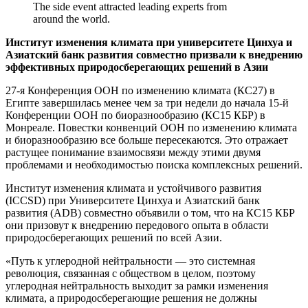
The side event attracted leading experts from
around the world.
Институт изменения климата при университете Цинхуа и
Азиатский банк развития совместно призвали к внедрению
эффективных природосберегающих решений в Азии
27-я Конференция ООН по изменению климата (КС27) в
Египте завершилась менее чем за три недели до начала 15-й
Конференции ООН по биоразнообразию (КС15 КБР) в
Монреале. Повестки конвенций ООН по изменению климата
и биоразнообразию все больше пересекаются. Это отражает
растущее понимание взаимосвязи между этими двумя
проблемами и необходимостью поиска комплексных решений.
Институт изменения климата и устойчивого развития
(ICCSD) при Университете Цинхуа и Азиатский банк
развития (ADB) совместно объявили о том, что на КС15 КБР
они призовут к внедрению передового опыта в области
природосберегающих решений по всей Азии.
«Путь к углеродной нейтральности — это системная
революция, связанная с обществом в целом, поэтому
углеродная нейтральность выходит за рамки изменения
климата, а природосберегающие решения не должны