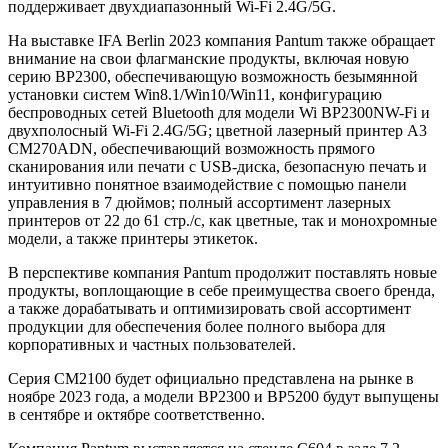
поддерживает двухдиапазонный Wi-Fi 2.4G/5G.
На выставке IFA Berlin 2023 компания Pantum также обращает
внимание на свои флагманские продукты, включая новую
серию BP2300, обеспечивающую возможность безымянной
установки систем Win8.1/Win10/Win11, конфигурацию
беспроводных сетей Bluetooth для модели Wi BP2300NW-Fi и
двухполосный Wi-Fi 2.4G/5G; цветной лазерный принтер A3
CM270ADN, обеспечивающий возможность прямого
сканирования или печати с USB-диска, безопасную печать и
интуитивно понятное взаимодействие с помощью панели
управления в 7 дюймов; полный ассортимент лазерных
принтеров от 22 до 61 стр./с, как цветные, так и монохромные
модели, а также принтеры этикеток.
В перспективе компания Pantum продолжит поставлять новые
продукты, воплощающие в себе преимущества своего бренда,
а также дорабатывать и оптимизировать свой ассортимент
продукции для обеспечения более полного выбора для
корпоративных и частных пользователей.
Серия CM2100 будет официально представлена на рынке в
ноябре 2023 года, а модели BP2300 и BP5200 будут выпущены
в сентябре и октябре соответственно.