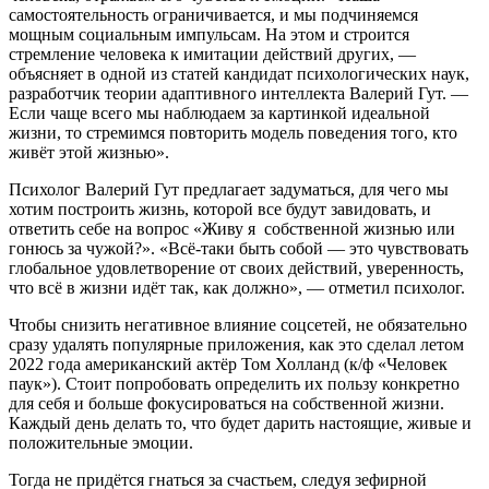
самостоятельность ограничивается, и мы подчиняемся
мощным социальным импульсам. На этом и строится
стремление человека к имитации действий других, —
объясняет в одной из статей кандидат психологических наук,
разработчик теории адаптивного интеллекта Валерий Гут. —
Если чаще всего мы наблюдаем за картинкой идеальной
жизни, то стремимся повторить модель поведения того, кто
живёт этой жизнью».
Психолог Валерий Гут предлагает задуматься, для чего мы
хотим построить жизнь, которой все будут завидовать, и
ответить себе на вопрос «Живу я собственной жизнью или
гонюсь за чужой?». «Всё-таки быть собой — это чувствовать
глобальное удовлетворение от своих действий, уверенность,
что всё в жизни идёт так, как должно», — отметил психолог.
Чтобы снизить негативное влияние соцсетей, не обязательно
сразу удалять популярные приложения, как это сделал летом
2022 года американский актёр Том Холланд (к/ф «Человек
паук»). Стоит попробовать определить их пользу конкретно
для себя и больше фокусироваться на собственной жизни.
Каждый день делать то, что будет дарить настоящие, живые и
положительные эмоции.
Тогда не придётся гнаться за счастьем, следуя зефирной