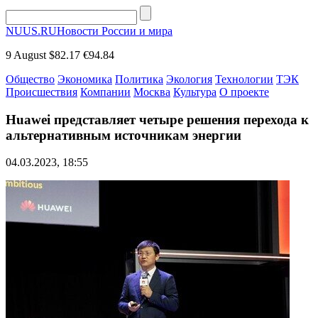
NUUS.RU
Новости России и мира
9 August
$82.17
€94.84
Общество
Экономика
Политика
Экология
Технологии
ТЭК
Происшествия
Компании
Москва
Культура
О проекте
Huawei представляет четыре решения перехода к
альтернативным источникам энергии
04.03.2023, 18:55