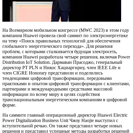
На Всемирном мобильном конгрессе (MWC 2023) в этом году
компания Huawei провела свой саммит по электроэнергетике
на тему «Поиск правильных технологий для обеспечения
глобального энергетического перехода». Для решения
проблем, с которыми сталкивается будущая электросеть,
компания Huawei разработала четыре решения, включая Power
Distribution IoT Solution. Дармаван Прасоджо, генеральный
директор PT PLN и Никос Хациаргириу, член IEEE Life и
член CIGRE Honorary представили и поделились
тенденциями цифровой трансформации, передовыми
практиками и опытом цифровой трансформации с клиентами,
партнерами и международными средствами массовой
информации по всему миру в целях содействия
транснациональным энергетическим компаниям в цифровой
форме.
На саммите главный операционный директор Huawei Electric
Power Digitalization Business Unit Чжоу Haojie выступил с
вступительной речью. Он также представил четыре новых
решения и представил успешные методы разработки решений