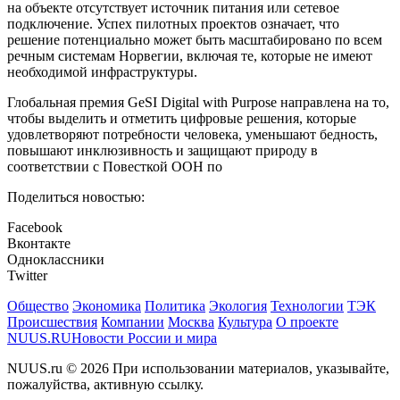
на объекте отсутствует источник питания или сетевое
подключение. Успех пилотных проектов означает, что
решение потенциально может быть масштабировано по всем
речным системам Норвегии, включая те, которые не имеют
необходимой инфраструктуры.
Глобальная премия GeSI Digital with Purpose направлена на то,
чтобы выделить и отметить цифровые решения, которые
удовлетворяют потребности человека, уменьшают бедность,
повышают инклюзивность и защищают природу в
соответствии с Повесткой ООН по
Поделиться новостью:
Facebook
Вконтакте
Одноклассники
Twitter
Общество
Экономика
Политика
Экология
Технологии
ТЭК
Происшествия
Компании
Москва
Культура
О проекте
NUUS.RU
Новости России и мира
NUUS.ru © 2026 При использовании материалов, указывайте,
пожалуйства, активную ссылку.