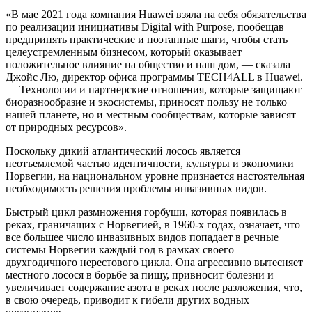
«В мае 2021 года компания Huawei взяла на себя обязательства
по реализации инициативы Digital with Purpose, пообещав
предпринять практические и поэтапные шаги, чтобы стать
целеустремленным бизнесом, который оказывает
положительное влияние на общество и наш дом, — сказала
Джойс Лю, директор офиса программы TECH4ALL в Huawei.
— Технологии и партнерские отношения, которые защищают
биоразнообразие и экосистемы, приносят пользу не только
нашей планете, но и местным сообществам, которые зависят
от природных ресурсов».
Поскольку дикий атлантический лосось является
неотъемлемой частью идентичности, культуры и экономики
Норвегии, на национальном уровне признается настоятельная
необходимость решения проблемы инвазивных видов.
Быстрый цикл размножения горбуши, которая появилась в
реках, граничащих с Норвегией, в 1960-х годах, означает, что
все большее число инвазивных видов попадает в речные
системы Норвегии каждый год в рамках своего
двухгодичного нерестового цикла. Она агрессивно вытесняет
местного лосося в борьбе за пищу, привносит болезни и
увеличивает содержание азота в реках после разложения, что,
в свою очередь, приводит к гибели других водных