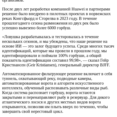
организмов.
После двух лет разработки компанией Huawei и партнерами
решение было внедрено в пилотных проектах в норвежских
реках Конгсфьорд и Сторелва в 2023 году. В течение
прошлогоднего сезона размножения из двух рек было
успешно вывезено более 6000 горбуш.
«Ловушка разрабатывалась и тестировалась в течение
нескольких сезонов, и мы убеждены, что наше решение на
основе ИИ — это залог будущего успеха. Среди многих тысяч
идентификаций, которые мы провели в прошлом году, мы
идентифицировали и поймали 100% горбуши, а общий
показатель идентификации составил 99,98», — сказал Гейр
Кристиансен (Geir Kristiansen), генеральный директор BJFF.
Автоматизированное фильтрующее решение включает в себя
туннель, охватывающий реку, подводные камеры,
автоматизированные ворота и алгоритм искусственного
интеллекта, обученный распознавать различные виды рыб.
Когда система распознает горбушу, ворота остаются
закрытыми и перенаправляют рыбу в резервуар. Для дикого
атлантического лосося и других местных видов ворота
открываются, позволяя им плыть вверх по течению, чтобы
завершить свой нерестовый цикл.