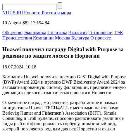
NUUS.RU
Новости России и мира
10 August
$82.17
€94.84
Общество
Экономика
Политика
Экология
Технологии
ТЭК
Происшествия
Компании
Москва
Культура
О проекте
Huawei получил награду Digital with Purpose за
решение по защите лосося в Норвегии
15.07.2024, 10:18
Компания Huawei получила премию GeSI Digital with Purpose
(DWP) Award 2024 и премию DWP Biodiversity Award 2024 за
автоматизированную систему фильтрации, предназначенную
для защиты дикого атлантического лосося в Норвегии.
Отмеченное наградами решение, разработанное в рамках
инициативы Huawei TECH4ALL с местными партнерами
Berlevåg Hunter and Fishermen’s Association (BJFF), Simula
Consulting и Troll Systems, способно распознавать различные
виды рыб и отфильтровывать горбушу, инвазивный вид,
который не является родным для рек Норвегии и оказал