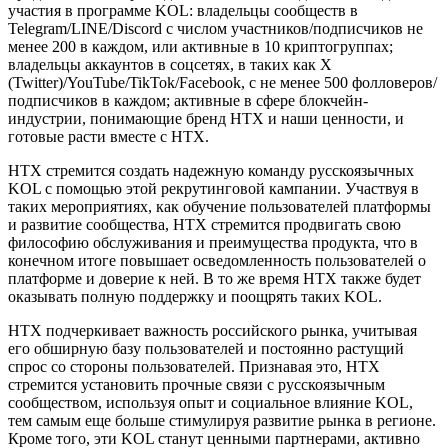
участия в программе KOL: владельцы сообществ в
Telegram/LINE/Discord с числом участников/подписчиков не
менее 200 в каждом, или активные в 10 криптогруппах;
владельцы аккаунтов в соцсетях, в таких как X
(Twitter)/YouTube/TikTok/Facebook, с не менее 500 фолловеров/
подписчиков в каждом; активные в сфере блокчейн-
индустрии, понимающие бренд HTX и наши ценности, и
готовые расти вместе с HTX.
HTX стремится создать надежную команду русскоязычных
KOL с помощью этой рекрутинговой кампании. Участвуя в
таких мероприятиях, как обучение пользователей платформы
и развитие сообщества, HTX стремится продвигать свою
философию обслуживания и преимущества продукта, что в
конечном итоге повышает осведомленность пользователей о
платформе и доверие к ней. В то же время HTX также будет
оказывать полную поддержку и поощрять таких KOL.
HTX подчеркивает важность российского рынка, учитывая
его обширную базу пользователей и постоянно растущий
спрос со стороны пользователей. Признавая это, HTX
стремится установить прочные связи с русскоязычным
сообществом, используя опыт и социальное влияние KOL,
тем самым еще больше стимулируя развитие рынка в регионе.
Кроме того, эти KOL станут ценными партнерами, активно