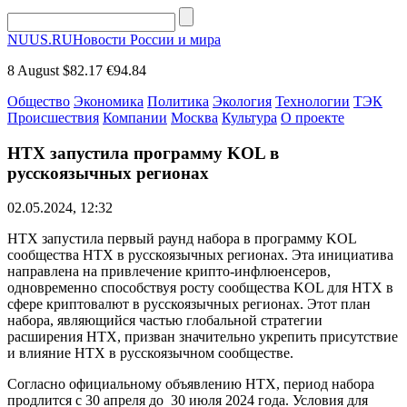
NUUS.RU
Новости России и мира
8 August
$82.17
€94.84
Общество
Экономика
Политика
Экология
Технологии
ТЭК
Происшествия
Компании
Москва
Культура
О проекте
HTX запустила программу KOL в
русскоязычных регионах
02.05.2024, 12:32
HTX запустила первый раунд набора в программу KOL
сообщества HTX в русскоязычных регионах. Эта инициатива
направлена на привлечение крипто-инфлюенсеров,
одновременно способствуя росту сообщества KOL для HTX в
сфере криптовалют в русскоязычных регионах. Этот план
набора, являющийся частью глобальной стратегии
расширения HTX, призван значительно укрепить присутствие
и влияние HTX в русскоязычном сообществе.
Согласно официальному объявлению HTX, период набора
продлится с 30 апреля до 30 июля 2024 года. Условия для