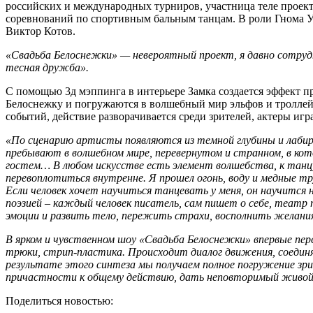
российских и международных турниров, участница теле проект
соревнований по спортивным бальным танцам. В роли Гнома Ум
Виктор Котов.
«Свадьба Белоснежки» — невероятный проект, я давно сотрудн
тесная дружба».
С помощью 3д мэппинга в интерьере Замка создается эффект пр
Белоснежку и погружаются в волшебный мир эльфов и троллей.
событий, действие разворачивается среди зрителей, актеры игра
«По сценарию артисты появляются из темной глубины и лаби
пребывают в волшебном мире, перевернутом и странном, в кот
гостем… В любом искусстве есть элемент волшебства, к танц
перевоплотиться внутренне. Я прошел огонь, воду и медные т
Если человек хочет научиться танцевать у меня, он научится 
поэзией – каждый человек писатель, сам пишет о себе, театр
эмоции и развить тело, пережить страхи, восполнить желания
В ярком и чувственном шоу «Свадьба Белоснежки» впервые пе
трюки, стрип-пластика. Происходит диалог движения, соедин
результате этого синтеза мы получаем полное погружение зри
причастности к общему действию, дать неповторимый живой
Поделиться новостью: