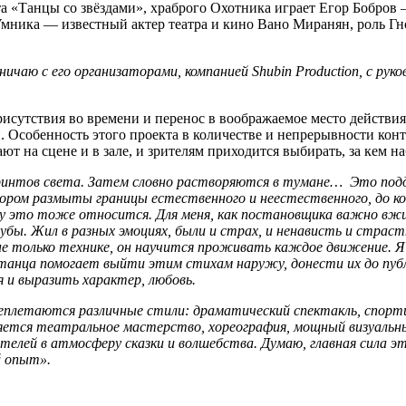
а «Танцы со звёздами», храброго Охотника играет Егор Бобров 
ника — известный актер театра и кино Вано Миранян, роль Гно
ичаю с его организаторами, компанией Shubin Production, с ру
исутствия во времени и перенос в воображаемое место действия ш
 Особенность этого проекта в количестве и непрерывности конт
ют на сцене и в зале, и зрителям приходится выбирать, за кем н
ринтов света. Затем словно растворяются в тумане… Это подд
ором размыты границы естественного и неестественного, до кон
у это тоже относится. Для меня, как постановщика важно вжи
рубы. Жил в разных эмоциях, были и страх, и ненависть и стра
не только технике, он научится проживать каждое движение. Я 
 танца помогает выйти этим стихам наружу, донести их до пуб
 и выразить характер, любовь.
реплетаются различные стили: драматический спектакль, спорт
яется театральное мастерство, хореография, мощный визуальны
телей в атмосферу сказки и волшебства. Думаю, главная сила 
 опыт».