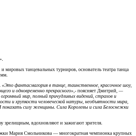
».
 и мировых танцевальных турниров, основатель театра танца
имм.
.
«Это фантасмагория в танце, таинственное, красочное шоу,
ющего и одновременно прекрасного»,-
поясняет Дмитрий
, —
 огромный мир, полный причудливых видений, страхов и
ости и хрупкости человеческой натуры, необъятности мира,
И показать силу женщины. Сила Королевы и сила Белоснежки
оу зрелищным, вдохновляют и зажигают зрителя.
снежки Мария Смольникова — многократная чемпионка крупных