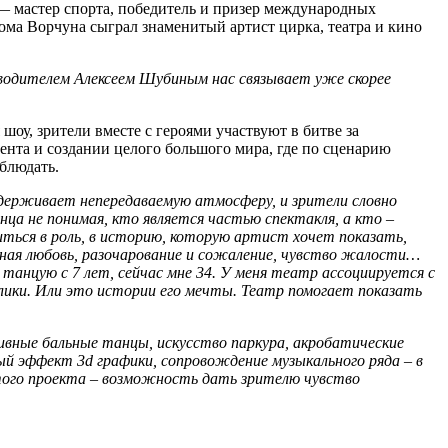
— мастер спорта, победитель и призер международных
ма Ворчуна сыграл знаменитый артист цирка, театра и кино
ководителем Алексеем Шубиным нас связывает уже скорее
оу, зрители вместе с героями участвуют в битве за
ента и создании целого большого мира, где по сценарию
аблюдать.
ерживает непередаваемую атмосферу, и зрители словно
ца не понимая, кто является частью спектакля, а кто –
ться в роль, в историю, которую артист хочет показать,
стная любовь, разочарование и сожаление, чувство жалости…
танцую с 7 лет, сейчас мне 34. У меня театр ассоциируется с
лики. Или это истории его мечты. Театр помогает показать
ивные бальные танцы, искусство паркура, акробатические
й эффект 3d графики, сопровождение музыкального ряда – в
этого проекта – возможность дать зрителю чувство