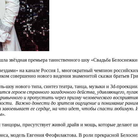
шла звёздная премьера таинственного шоу «Свадьба Белоснежки
ездами» на канале Россия 1, многократный чемпион российских
ком совершенно нового видения знаменитой сказки братьев Гр
шоу нового типа, синтез театра, танца, музыки и 3d-проекции
ится героем странного загадочного действа, удивляющего, пуга
ривычного и пропустить через призму человеческого восприятия
жности. Важно донести до зрителя ощущение и понимание раним
 завоевывает ее сердце, на что идет, чтобы спасти любимую. 
м».
 танцоры, присутствует живой драйв и мощь, которые делают ш
триса, модель Евгения Феофилактова. В роли прекрасной Бело