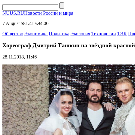
NUUS.RU
Новости России и мира
7 August
$81.41
€94.06
Общество
Экономика
Политика
Экология
Технологии
ТЭК
Пр
Хореограф Дмитрий Ташкин на звёздной красно
28.11.2018, 11:46