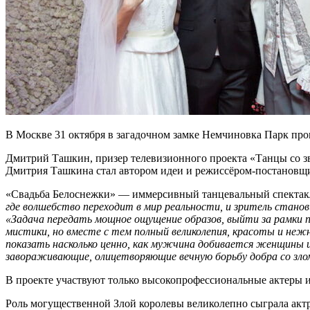
В Москве 31 октября в загадочном замке Немчиновка Парк про
Дмитрий Ташкин, призер телевизионного проекта «Танцы со зв
Дмитрия Ташкина стал автором идеи и режиссёром-постановщи
«Свадьба Белоснежки» — иммерсивный танцевальный спектакль-
где волшебство переходит в мир реальности, и зритель станов
«Задача передать мощное ощущение образов, выйти за рамки п
мистики, но вместе с тем полный великолепия, красоты и не
показать насколько ценно, как мужчина добивается женщины и
завораживающие, олицетворяющие вечную борьбу добра со зло
В проекте участвуют только высокопрофессиональные актеры и
Роль могущественной Злой королевы великолепно сыграла ак