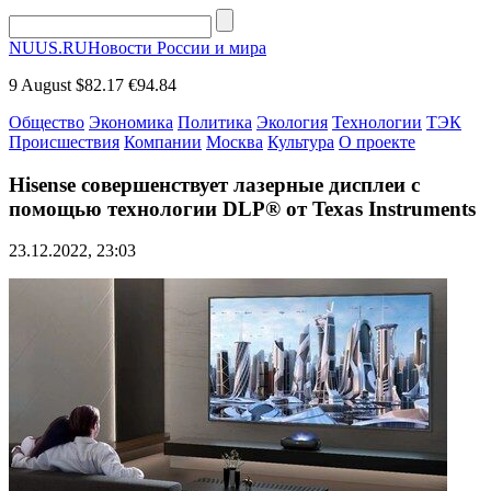
NUUS.RU
Новости России и мира
9 August
$82.17
€94.84
Общество
Экономика
Политика
Экология
Технологии
ТЭК
Происшествия
Компании
Москва
Культура
О проекте
Hisense совершенствует лазерные дисплеи с
помощью технологии DLP® от Texas Instruments
23.12.2022, 23:03