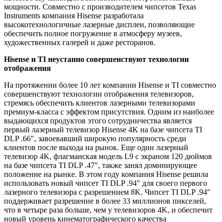
мощности. Совместно с производителем чипсетов Texas
Instruments компания Hisense разработала
высокотехнологичные лазерные дисплеи, позволяющие
обеспечить полное погружение в атмосферу музеев,
художественных галерей и даже ресторанов.
Hisense и TI неустанно совершенствуют технологии
отображения
На протяжении более 10 лет компании Hisense и TI совместно
совершенствуют технологии отображения телевизоров,
стремясь обеспечить клиентов лазерными телевизорами
премиум-класса с эффектом присутствия. Одним из наиболее
выдающихся продуктов этого сотрудничества является
первый лазерный телевизор Hisense 4K на базе чипсета TI
DLP .66″, завоевавший широкую популярность среди
клиентов после выхода на рынок. Еще один лазерный
телевизор 4K, флагманская модель L9 с экраном 120 дюймов
на базе чипсета TI DLP .47″, также занял доминирующее
положение на рынке. В этом году компания Hisense решила
использовать новый чипсет TI DLP .94″ для своего первого
лазерного телевизора с разрешением 8K. Чипсет TI DLP .94″
поддерживает разрешение в более 33 миллионов пикселей,
что в четыре раза больше, чем у телевизоров 4K, и обеспечит
новый уровень кинематографического качества