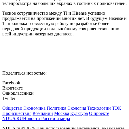
телепросмотра на больших экранах в гостиных пользователей.
Тесное сотрудничество между TI и Hisense успешно
продолжается на протяжении многих лет. В будущем Hisense и
TI продолжат совместную работу по разработке более
передовой продукции и дальнейшему совершенствованию
всей индустрии лазерных дисплеев.
Поделиться новостью:
Facebook
Вконтакте
Одноклассники
Twitter
Общество
Экономика
Политика
Экология
Технологии
ТЭК
Происшествия
Компании
Москва
Культура
О проекте
NUUS.RU
Новости России и мира
NUUS.ru © 2026 При использовании материалов, указывайте,